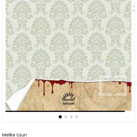
‹
›
Melike Uzun