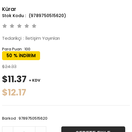
Kürar
(9789750515620)
Tedarikçi
:
İletişim Yayınları
Para Puan
:
100
50
%
İNDIRIM
$24.33
$11.37
+ KDV
$12.17
Barkod
:
9789750515620