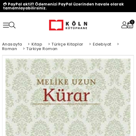
💳 PayPal aktif! Ödemenizi PayPal üzerinden havale olarak
tamamlayabilirsiniz.
0
Anasayfa
>
Kitap
>
Türkçe Kitaplar
>
Edebiyat
>
Roman
>
Türkiye Roman