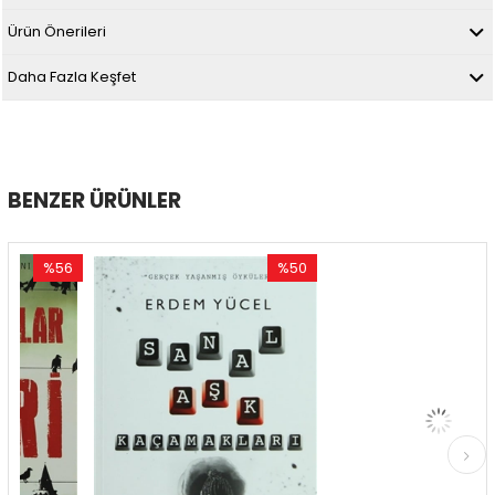
Ürün Önerileri
Daha Fazla Keşfet
BENZER ÜRÜNLER
56
%50
%50
dirim
İndirim
İndiri
6İndirim
%50İndirim
%50İnd