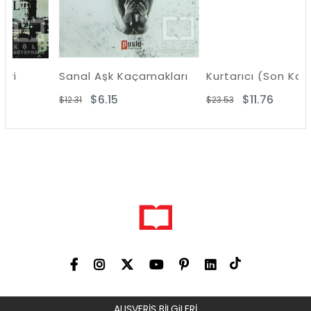
Sanal Aşk Kaçamakları
Kurtarıcı (Son Kabadayının 24 S
$6.15
$11.76
$12.31
$23.53
ALIŞVERİŞ BİLGiLERİ