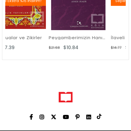
15 İndirim!
Sepette Ekstra %15 İ
 Zikirler
Peygamberimizin Hanımı Ümmü Habibe ve Rivayet Ettiği Hadisler
$10.84
$7.39
$21.68
$14.77