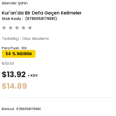
İskender Şahin
Kur'an'da Bir Defa Geçen Kelimeler
(9786058179981)
Tedarikçi
:
Okur Akademi
Para Puan
:
100
54
%
İNDIRIM
$32.23
$13.92
+ KDV
$14.89
Barkod
:
9786058179981