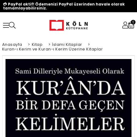
💳 PayPal aktif! Ödemenizi PayPal üzerinden havale olarak
tamamlayabilirsiniz.
0
Anasayfa
>
Kitap
>
İslami Kitaplar
>
Kuran-ı Kerim ve Kuran-ı Kerim Üzerine Kitaplar