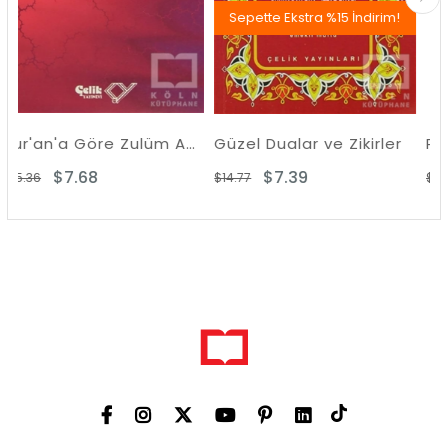
Sepette Ekstra %15 İndirim!
Kur'an'a Göre Zulüm Açısından Allah ve İnsan
Güzel Dualar ve Zikirler
$7.39
$10.84
$14.77
$21.68