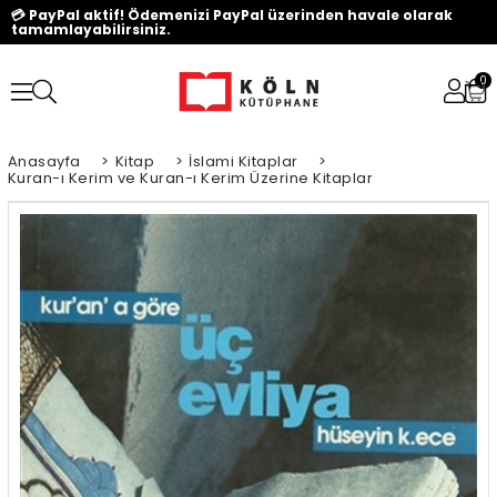
💳 PayPal aktif! Ödemenizi PayPal üzerinden havale olarak
tamamlayabilirsiniz.
0
Anasayfa
>
Kitap
>
İslami Kitaplar
>
Kuran-ı Kerim ve Kuran-ı Kerim Üzerine Kitaplar