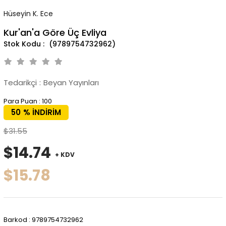
Hüseyin K. Ece
Kur'an'a Göre Üç Evliya
(9789754732962)
Tedarikçi
:
Beyan Yayınları
Para Puan
:
100
50
%
İNDIRIM
$31.55
$14.74
+ KDV
$15.78
Barkod
:
9789754732962