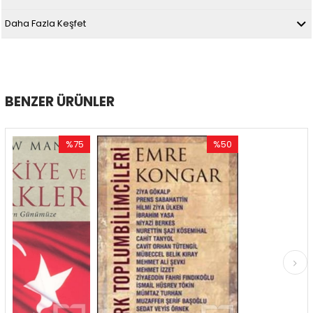
Daha Fazla Keşfet
BENZER ÜRÜNLER
%75
%50
%
İndirim
İndirim
İnd
%75İndirim
%50İndirim
%50