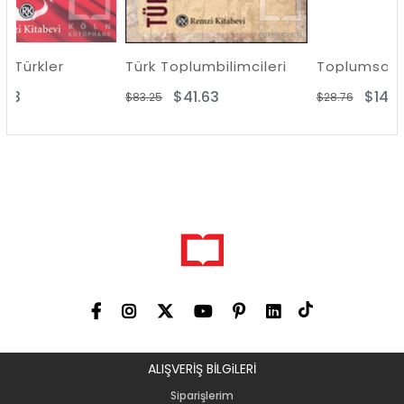
Türk Toplumbilimcileri
$41.63
$14.38
$83.25
$28.76
ALIŞVERİŞ BİLGiLERİ
Siparişlerim