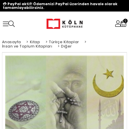
💳 PayPal aktif! Ödemenizi PayPal üzerinden havale olarak
tamamlayabilirsiniz.
0
Anasayfa
>
Kitap
>
Türkçe Kitaplar
>
İnsan ve Toplum Kitapları
>
Diğer