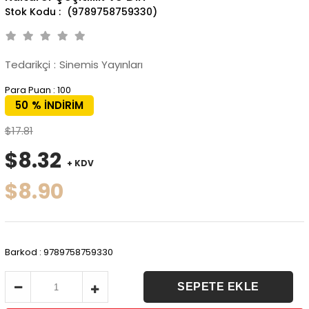
(9789758759330)
Tedarikçi
:
Sinemis Yayınları
Para Puan
:
100
50
%
İNDIRIM
$17.81
$8.32
+ KDV
$8.90
Barkod
:
9789758759330