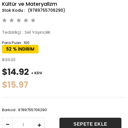
Kültür ve Materyalizm
(9789755706290)
Tedarikçi
:
Sel Yayıncılık
Para Puan
:
100
52
%
İNDIRIM
$33.22
$14.92
+ KDV
$15.97
Barkod
:
9789755706290