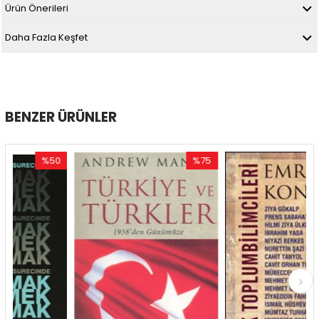
Ürün Önerileri
Daha Fazla Keşfet
BENZER ÜRÜNLER
%50
%75
%50
dirim
İndirim
İndiri
50İndirim
%75İndirim
%50İn