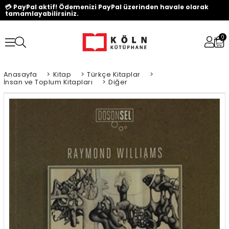
💳 PayPal aktif! Ödemenizi PayPal üzerinden havale olarak
tamamlayabilirsiniz.
0
Anasayfa
>
Kitap
>
Türkçe Kitaplar
>
İnsan ve Toplum Kitapları
>
Diğer