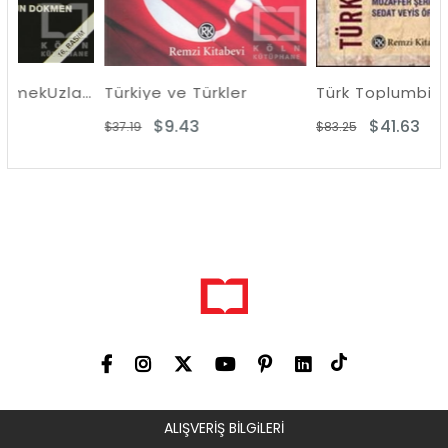
VarolmakGelişmekUzlaşmak
Türkiye ve Türkler
Türk Toplumbilimcileri
$9.43
$41.63
$37.19
$83.25
ALIŞVERİŞ BİLGiLERİ