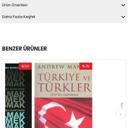
Ürün Önerileri
Daha Fazla Keşfet
BENZER ÜRÜNLER
%50
%75
%5
İndirim
İndirim
İndi
%50İndirim
%75İndirim
%50İ