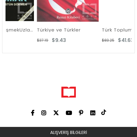
VarolmakGelişmekUzlaşmak
Türkiye ve Türkler
Türk Toplumbilimcileri
$9.43
$41.63
$37.19
$83.25
ALIŞVERİŞ BİLGiLERİ