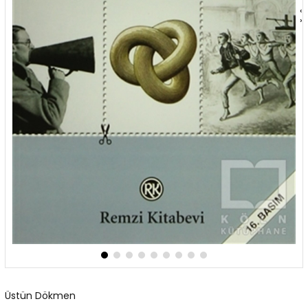
‹
›
Üstün Dökmen