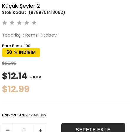
Küçük Şeyler 2
(9789751413062)
Tedarikçi
:
Remzi Kitabevi
Para Puan
:
100
50
%
İNDIRIM
$25.98
$12.14
+ KDV
$12.99
Barkod
:
9789751413062