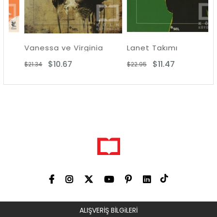
Vanessa ve Virginia
Lanet Takımı
$10.67
$11.47
$21.34
$22.95
ALIŞVERİŞ BİLGiLERİ