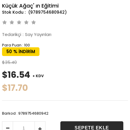
Küçük Ağaç' ın Eğitimi
(9789754680942)
Tedarikçi
:
Say Yayınları
Para Puan
:
100
50
%
İNDIRIM
$35.40
$16.54
+ KDV
$17.70
Barkod
:
9789754680942