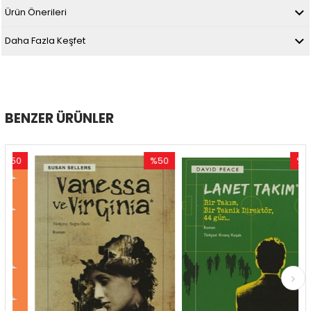
Ürün Önerileri
Daha Fazla Keşfet
BENZER ÜRÜNLER
0
%50
%50
rim
İndirim
İndirim
ndirim
%50İndirim
%50İndi