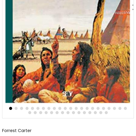
‹
›
Forrest Carter