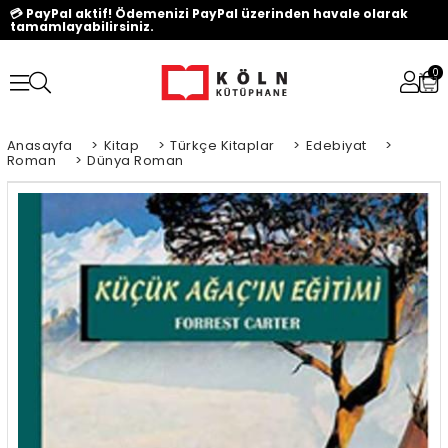
💳 PayPal aktif! Ödemenizi PayPal üzerinden havale olarak
tamamlayabilirsiniz.
0
Anasayfa
>
Kitap
>
Türkçe Kitaplar
>
Edebiyat
>
Roman
>
Dünya Roman