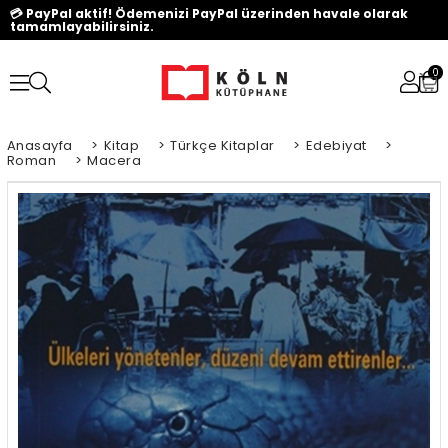
💳 PayPal aktif! Ödemenizi PayPal üzerinden havale olarak
tamamlayabilirsiniz.
0
Anasayfa
>
Kitap
>
Türkçe Kitaplar
>
Edebiyat
>
Roman
>
Macera