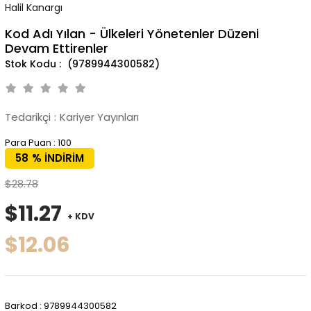
Halil Kanargı
Kod Adı Yılan - Ülkeleri Yönetenler Düzeni
Devam Ettirenler
(9789944300582)
Tedarikçi
:
Kariyer Yayınları
Para Puan
:
100
58
%
İNDIRIM
$28.78
$11.27
+ KDV
$12.06
Barkod
:
9789944300582