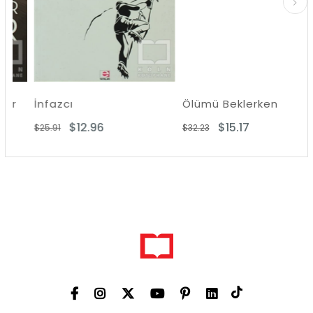
İnfazcı
Ölümü Beklerken
$12.96
$15.17
$25.91
$32.23