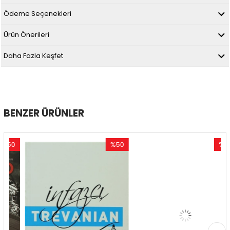
Ödeme Seçenekleri
Ürün Önerileri
Daha Fazla Keşfet
BENZER ÜRÜNLER
0
%50
%53
im
İndirim
İndirim
ndirim
%50İndirim
%53İndir