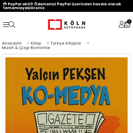
💳 PayPal aktif! Ödemenizi PayPal üzerinden havale olarak
tamamlayabilirsiniz.
0
Anasayfa
>
Kitap
>
Türkçe Kitaplar
>
Mizah & Çizgi Romanlar