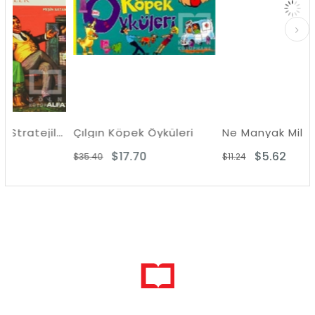
Alaturka Satış Stratejileri
Çılgın Köpek Öyküleri
Ne Manyak Millet Olduk
$17.70
$5.62
$35.40
$11.24