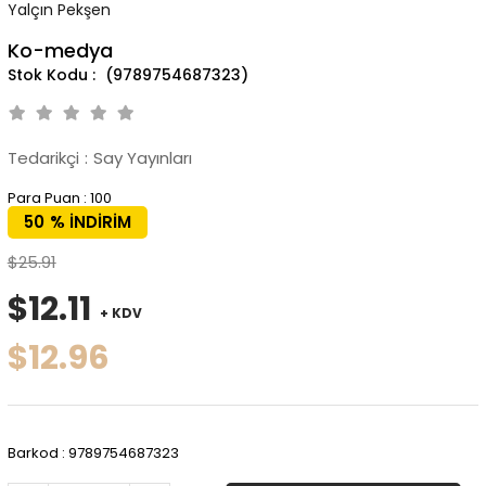
Yalçın Pekşen
Ko-medya
(9789754687323)
Tedarikçi
:
Say Yayınları
Para Puan
:
100
50
%
İNDIRIM
$25.91
$12.11
+ KDV
$12.96
Barkod
:
9789754687323