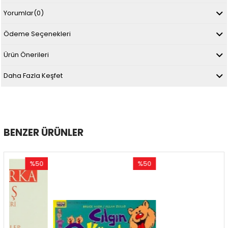
Yorumlar
(0)
Ödeme Seçenekleri
Ürün Önerileri
Daha Fazla Keşfet
BENZER ÜRÜNLER
%50
%50
%50
ndirim
İndirim
İndir
50İndirim
%50İndirim
%50İn