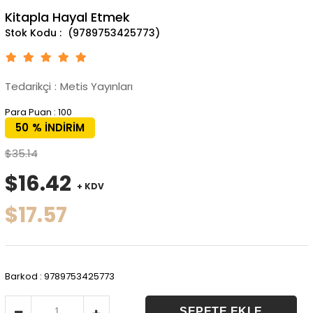
Kitapla Hayal Etmek
(9789753425773)
Tedarikçi
:
Metis Yayınları
Para Puan
:
100
50
%
İNDIRIM
$35.14
$16.42
+ KDV
$17.57
Barkod
:
9789753425773