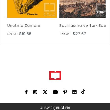
Unutma Zamanı
Batılılaşma ve Türk Edebiyatı
$10.66
$27.67
$21.33
$55.34
ALIŞVERİŞ BİLGiLERİ