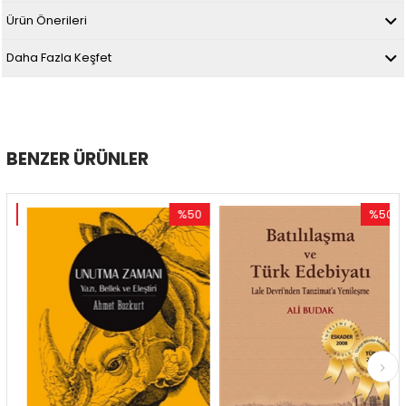
Ürün Önerileri
Daha Fazla Keşfet
BENZER ÜRÜNLER
%50
%50
im
İndirim
İndirim
dirim
%50İndirim
%50İndir