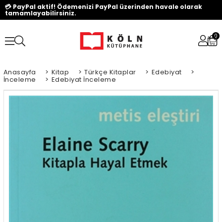
💳 PayPal aktif! Ödemenizi PayPal üzerinden havale olarak
tamamlayabilirsiniz.
0
Anasayfa
>
Kitap
>
Türkçe Kitaplar
>
Edebiyat
>
İnceleme
>
Edebiyat İnceleme