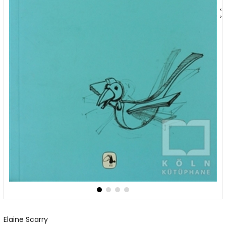
‹
›
Elaine Scarry