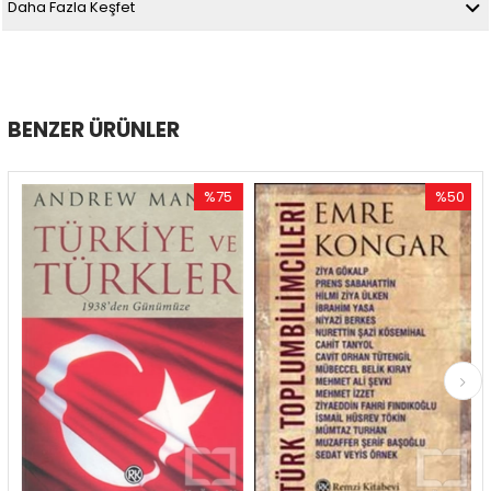
Daha Fazla Keşfet
BENZER ÜRÜNLER
%75
%50
İndirim
İndirim
rim
%75İndirim
%50İndirim