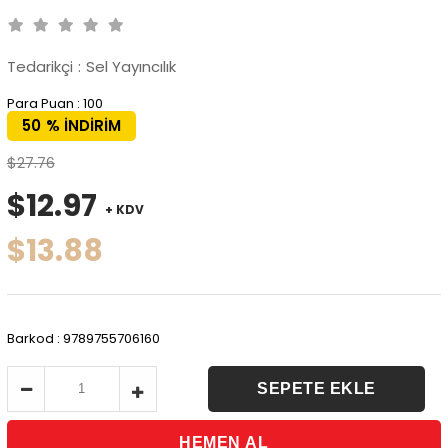
Tedarikçi
:
Sel Yayıncılık
Para Puan
:
100
50
%
İNDIRIM
$27.76
$12.97
+ KDV
$13.88
Barkod
:
9789755706160