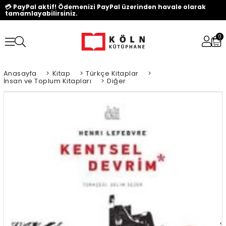
💳 PayPal aktif! Ödemenizi PayPal üzerinden havale olarak
tamamlayabilirsiniz.
0
Anasayfa
>
Kitap
>
Türkçe Kitaplar
>
İnsan ve Toplum Kitapları
>
Diğer
‹