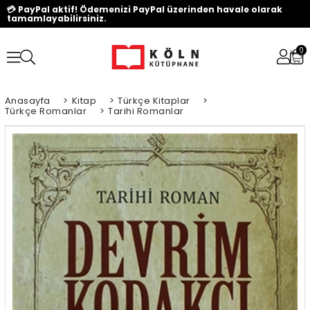
💳 PayPal aktif! Ödemenizi PayPal üzerinden havale olarak
tamamlayabilirsiniz.
0
Anasayfa
>
Kitap
>
Türkçe Kitaplar
>
Türkçe Romanlar
>
Tarihi Romanlar