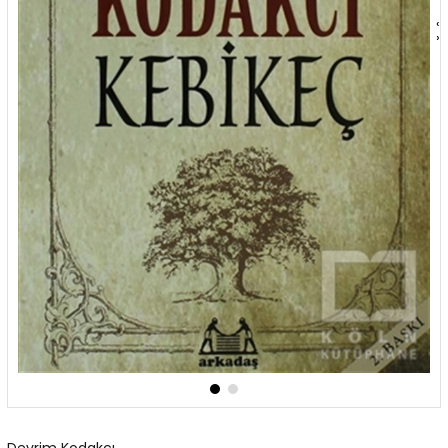
‹
›
Devrim Kodakcı