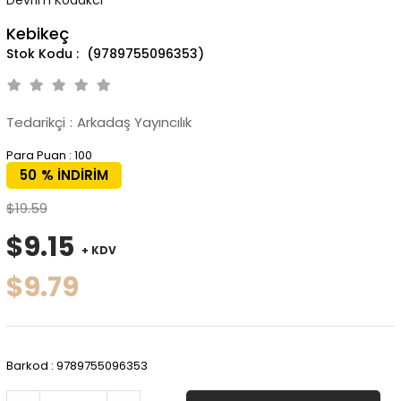
Kebikeç
(9789755096353)
Tedarikçi
:
Arkadaş Yayıncılık
Para Puan
:
100
50
%
İNDIRIM
$19.59
$9.15
+ KDV
$9.79
Barkod
:
9789755096353