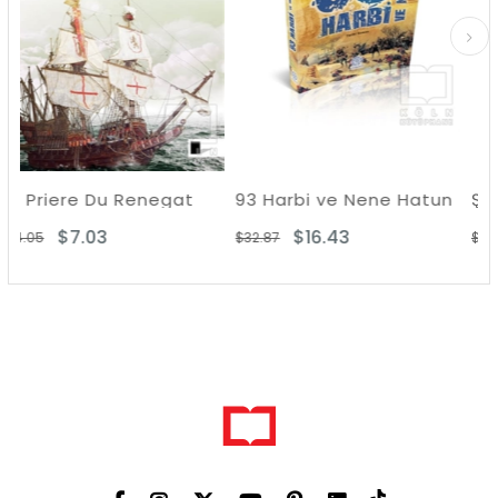
Renegat
93 Harbi ve Nene Hatun
$16.43
$13.90
$32.87
$29.07