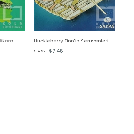
Huckleberry Finn'in Serüvenleri
Rüzgar Tohum
$7.46
$6.32
$14.92
$12.63