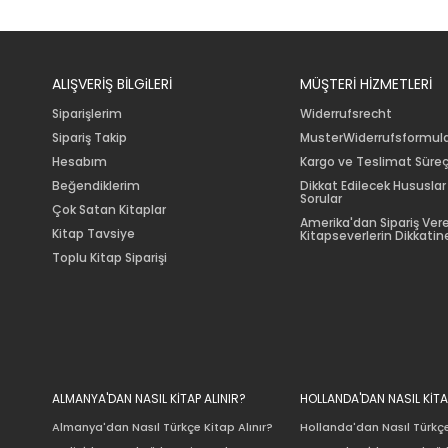
ALIŞVERİŞ BİLGiLERİ
MÜŞTERİ HİZMETLERİ
Siparişlerim
Widerrufsrecht
Sipariş Takip
MusterWiderrufsformul
Hesabım
Kargo ve Teslimat Süreç
Beğendiklerim
Dikkat Edilecek Hususlar
Sorular
Çok Satan Kitaplar
Amerika'dan Sipariş Ver
Kitap Tavsiye
Kitapseverlerin Dikkatine
Toplu Kitap Siparişi
ALMANYA'DAN NASIL KİTAP ALINIR?
HOLLANDA'DAN NASIL KİTA
Almanya'dan Nasıl Türkçe Kitap Alınır?
Hollanda'dan Nasıl Türkçe