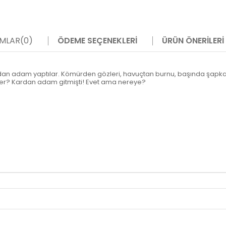
MLAR
(0)
ÖDEME SEÇENEKLERI
ÜRÜN ÖNERILERI
ardan adam yaptılar. Kömürden gözleri, havuçtan burnu, başında şap
er? Kardan adam gitmişti! Evet ama nereye?