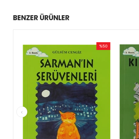
BENZER ÜRÜNLER
%50
İndirim
%50İndirim