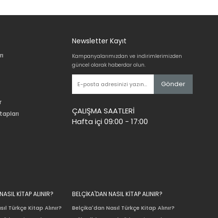
Newsletter Kayıt
rı
Kampanyalarımızdan ve indirimlerimizden
güncel olarak haberdar olun.
Gönder
r
ÇALIŞMA SAATLERİ
tapları
Hafta içi 09:00 - 17:00
ASIL KİTAP ALINIR?
BELÇİKA'DAN NASIL KİTAP ALINIR?
ıl Türkçe Kitap Alınır?
Belçika'dan Nasıl Türkçe Kitap Alınır?