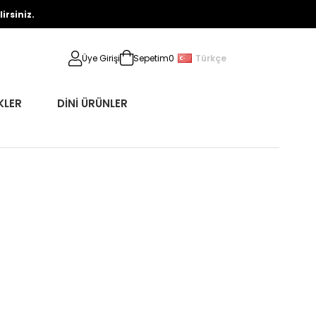
rsiniz.
Türkçe
Üye Girişi
Sepetim
0
KLER
DİNİ ÜRÜNLER