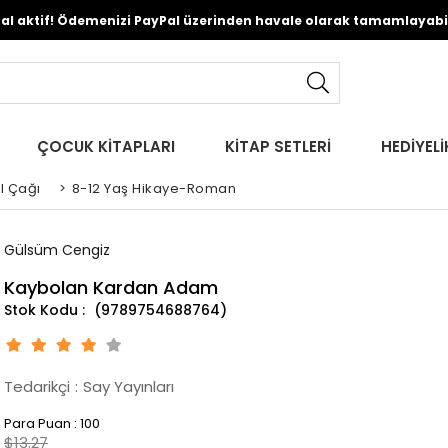
Pal aktif! Ödemenizi PayPal üzerinden havale olarak tamamlayabili
ÇOCUK KİTAPLARI
KİTAP SETLERİ
HEDİYELİ
l Çağı
>
8-12 Yaş Hikaye-Roman
Gülsüm Cengiz
Kaybolan Kardan Adam
(9789754688764)
Tedarikçi
:
Say Yayınları
Para Puan
:
100
$13.27