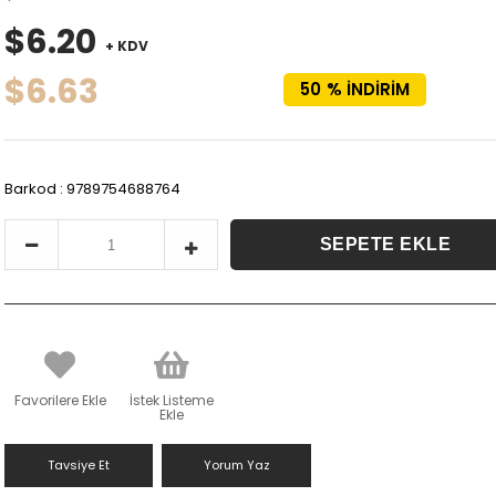
$6.20
+ KDV
$6.63
50
%
İNDIRIM
Barkod
:
9789754688764
Favorilere Ekle
İstek Listeme
Ekle
Tavsiye Et
Yorum Yaz