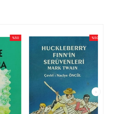
%50
İndirim
im
%50İndirim