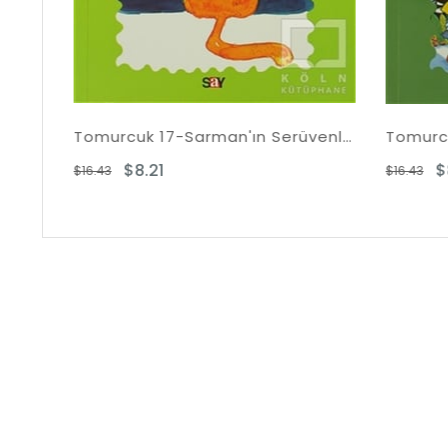
Tomurcuk 17-Sarman'ın Serüvenleri
Tomurcuk 15-Kırda 
$8.21
$8.21
.43
$16.43