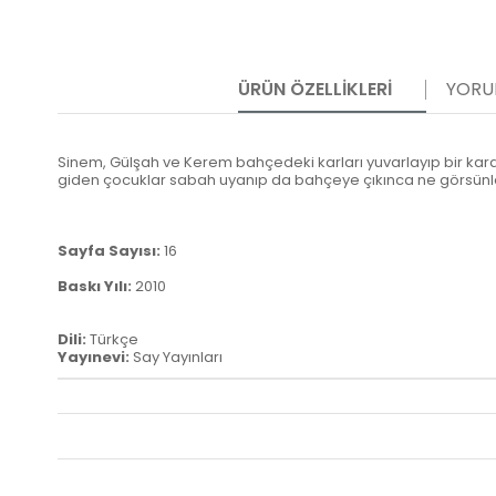
ÜRÜN ÖZELLIKLERI
YORU
Sinem, Gülşah ve Kerem bahçedeki karları yuvarlayıp bir k
giden çocuklar sabah uyanıp da bahçeye çıkınca ne görsünl
Sayfa Sayısı:
16
Baskı Yılı:
2010
Dili:
Türkçe
Yayınevi:
Say Yayınları