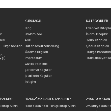
KURUMSAL
KATEGORİLER
Blog
Edebiyat Kitapla
ar
Hakkımızda
İslami Kitaplar
leri
AGB
Tarih Kitapları
 - Sıkça Sorulan
Datenschutzerklärung
Çocuk Kitapları
Ödeme Bilgileri
Türkçe Romanla
en
Impressum
Türk Edebiyatı Ki
 (!)
Gizlilik Politikası
Şartlar ve Koşullar
İptal İade Koşulları
İletişim
P ALINIR?
FRANSA'DAN NASIL KİTAP ALINIR?
AVUSTURYA'DAN N
 Kitap Alınır?
Fransa'dan Nasıl Türkçe Kitap Alınır?
Avusturya'dan Nas