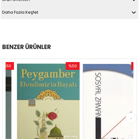
Daha Fazla Keşfet
BENZER ÜRÜNLER
0
%50
%60
rim
İndirim
İndirim
ndirim
%50İndirim
%60İndi