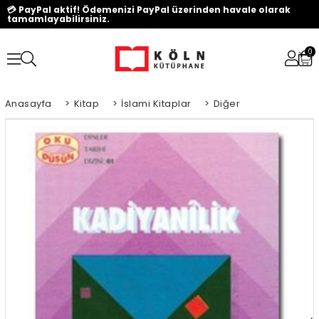
💳 PayPal aktif! Ödemenizi PayPal üzerinden havale olarak
tamamlayabilirsiniz.
0
Anasayfa
>
Kitap
>
İslami Kitaplar
>
Diğer
‹