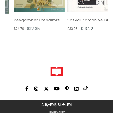
Peygamber Efendimizin Hayatı
Sosyal Zaman ve Din
$12.35
$13.22
$24.70
$33.26
ALIŞVERİŞ BİLGiLERİ
Siparişlerim