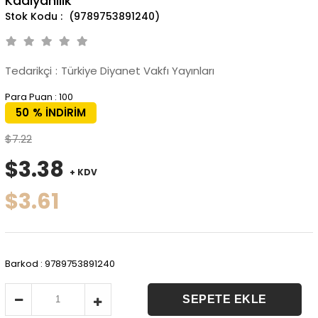
Kadiyanilik
(9789753891240)
Tedarikçi
:
Türkiye Diyanet Vakfı Yayınları
Para Puan
:
100
50
%
İNDIRIM
$7.22
$3.38
+ KDV
$3.61
Barkod
:
9789753891240