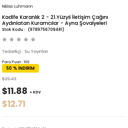
Niklas Luhmann
Kadife Karanlık 2 - 21.Yüzyıl İletişim Çağını
Aydınlatan Kuramcılar - Ayna Şovalyeleri
(9789756709481)
Tedarikçi
:
Su Yayınları
Para Puan
:
100
50
%
İNDIRIM
$25.43
$11.88
+ KDV
$12.71