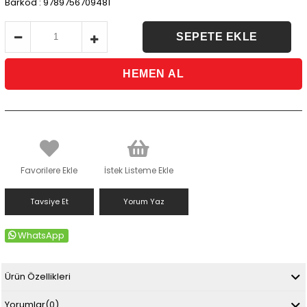
Barkod
:
9789756709481
Favorilere Ekle
İstek Listeme Ekle
Tavsiye Et
Yorum Yaz
WhatsApp
Ürün Özellikleri
Yorumlar
(0)