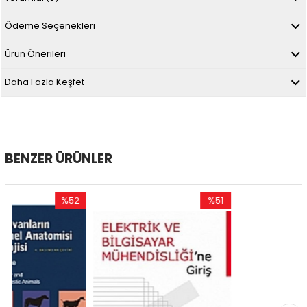
Ödeme Seçenekleri
Ürün Önerileri
Daha Fazla Keşfet
BENZER ÜRÜNLER
%52
%51
%5
İndirim
İndirim
İndi
%52İndirim
%51İndirim
%51İ