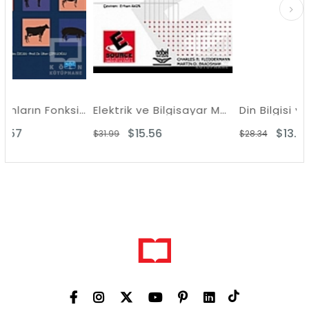
Evcil Hayvanların Fonksiyonel Anatomisi ve Fizyolojisi
Elektrik ve Bilgisayar Mühendisliği'ne Giriş
$15.56
$13.81
$31.99
$28.34