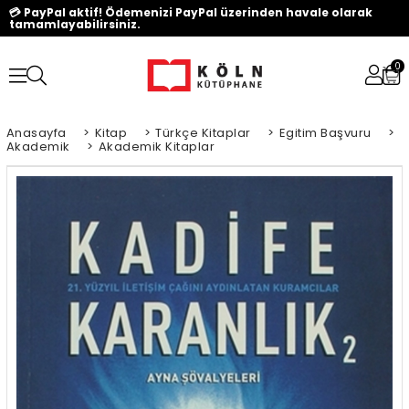
💳 PayPal aktif! Ödemenizi PayPal üzerinden havale olarak
tamamlayabilirsiniz.
0
Anasayfa
>
Kitap
>
Türkçe Kitaplar
>
Egitim Başvuru
>
Akademik
>
Akademik Kitaplar