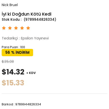
Nick Bruel
İyi ki Doğdun Kötü Kedi
(9789944826334)
Tedarikçi
:
Epsilon Yayınevi
Para Puan
:
100
56
%
İNDIRIM
$35.08
$14.32
+ KDV
$15.33
Barkod
:
9789944826334