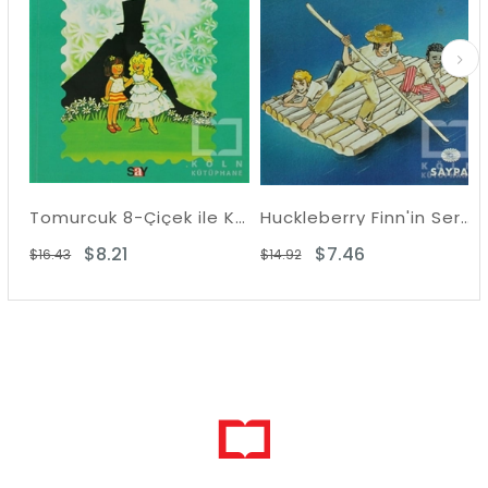
Tomurcuk 8-Çiçek ile Kirlikara
Huckleberry Finn'in Serüvenleri
$8.21
$7.46
$16.43
$14.92
$