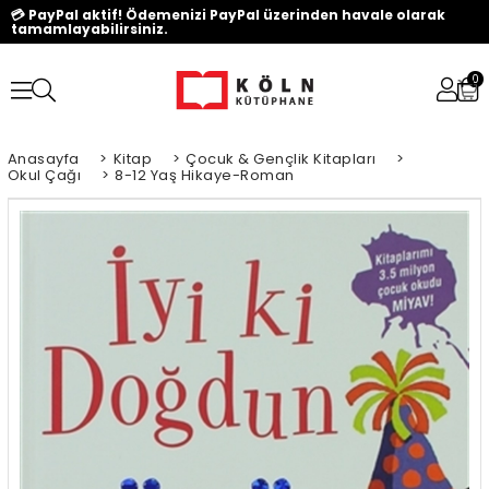
💳 PayPal aktif! Ödemenizi PayPal üzerinden havale olarak
tamamlayabilirsiniz.
0
Anasayfa
>
Kitap
>
Çocuk & Gençlik Kitapları
>
Okul Çağı
>
8-12 Yaş Hikaye-Roman