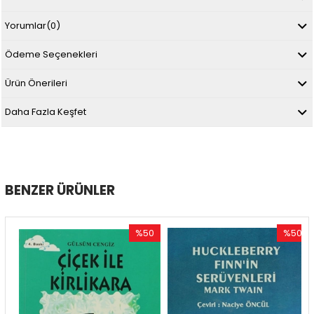
Yorumlar
(0)
Ödeme Seçenekleri
Ürün Önerileri
Daha Fazla Keşfet
BENZER ÜRÜNLER
%50
%50
im
İndirim
İndirim
dirim
%50İndirim
%50İndir