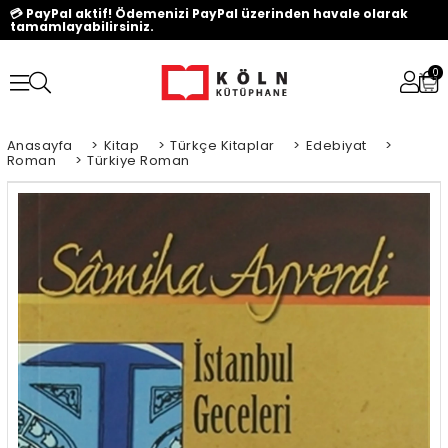
💳 PayPal aktif! Ödemenizi PayPal üzerinden havale olarak
tamamlayabilirsiniz.
0
Anasayfa
>
Kitap
>
Türkçe Kitaplar
>
Edebiyat
>
Roman
>
Türkiye Roman