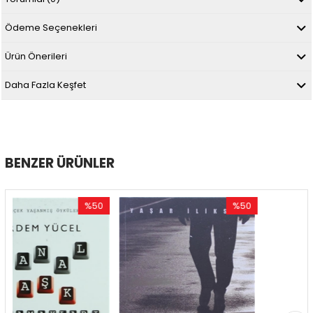
Ödeme Seçenekleri
Ürün Önerileri
Daha Fazla Keşfet
BENZER ÜRÜNLER
%50
%50
İndirim
İndirim
İn
%50İndirim
%50İndirim
%