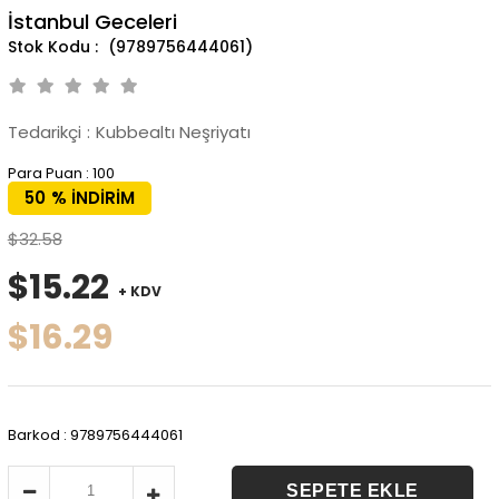
İstanbul Geceleri
(9789756444061)
Tedarikçi
:
Kubbealtı Neşriyatı
Para Puan
:
100
50
%
İNDIRIM
$32.58
$15.22
+ KDV
$16.29
Barkod
:
9789756444061