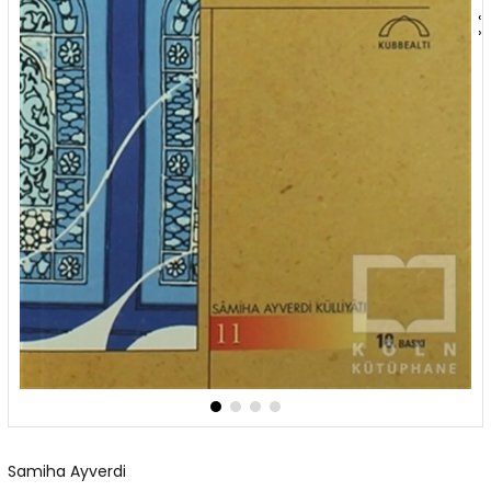
‹
›
Samiha Ayverdi