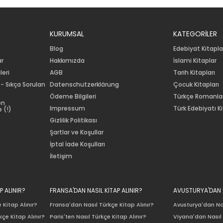
KURUMSAL
KATEGORİLER
Blog
Edebiyat Kitapla
ar
Hakkımızda
İslami Kitaplar
leri
AGB
Tarih Kitapları
 - Sıkça Sorulan
Datenschutzerklärung
Çocuk Kitapları
Ödeme Bilgileri
Türkçe Romanla
en
Impressum
Türk Edebiyatı Ki
 (!)
Gizlilik Politikası
Şartlar ve Koşullar
İptal İade Koşulları
İletişim
P ALINIR?
FRANSA'DAN NASIL KİTAP ALINIR?
AVUSTURYA'DAN N
 Kitap Alınır?
Fransa'dan Nasıl Türkçe Kitap Alınır?
Avusturya'dan Nas
çe Kitap Alınır?
Paris'ten Nasıl Türkçe Kitap Alınır?
Viyana'dan Nasıl 