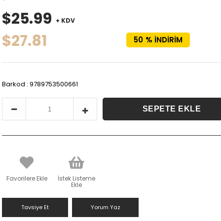
$25.99
+ KDV
$27.81
50
%
İNDIRIM
Barkod
:
9789753500661
Favorilere Ekle
İstek Listeme
Ekle
Tavsiye Et
Yorum Yaz