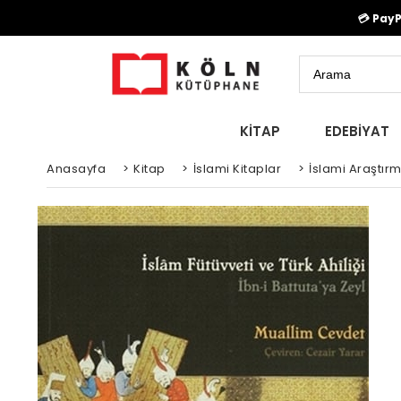
💳 Pay
KİTAP
EDEBİYAT
Anasayfa
>
Kitap
>
İslami Kitaplar
>
İslami Araştır