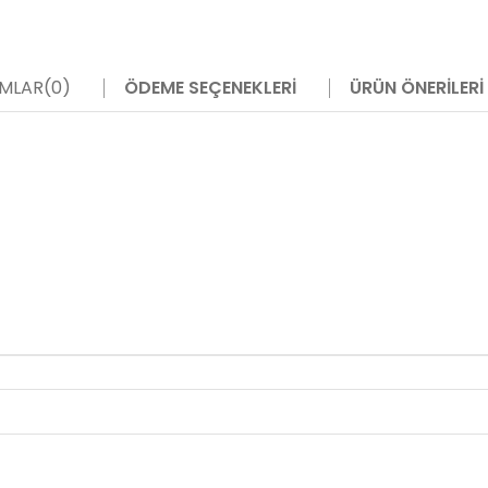
MLAR
(0)
ÖDEME SEÇENEKLERI
ÜRÜN ÖNERILERI