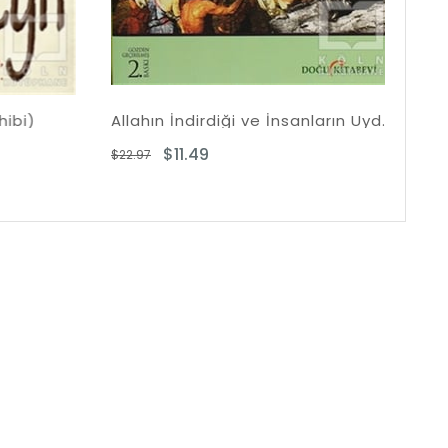
Allahın İndirdiği ve İnsanların Uydurduğu Din
$11.49
$8.03
$22.97
$18.04