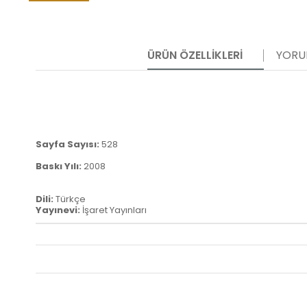
ÜRÜN ÖZELLIKLERI
YORU
Sayfa Sayısı:
528
Baskı Yılı:
2008
Dili:
Türkçe
Yayınevi:
İşaret Yayınları