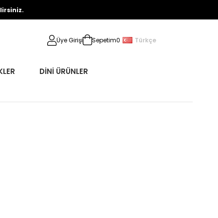
rsiniz.
Türkçe
Üye Girişi
Sepetim
0
KLER
DİNİ ÜRÜNLER