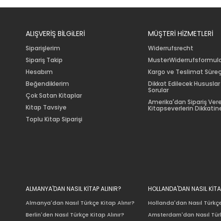
ALIŞVERİŞ BİLGiLERİ
MÜŞTERİ HİZMETLERİ
Siparişlerim
Widerrufsrecht
Sipariş Takip
MusterWiderrufsformul
Hesabım
Kargo ve Teslimat Süreç
Beğendiklerim
Dikkat Edilecek Hususlar
Sorular
Çok Satan Kitaplar
Amerika'dan Sipariş Ver
Kitap Tavsiye
Kitapseverlerin Dikkatine
Toplu Kitap Siparişi
ALMANYA'DAN NASIL KİTAP ALINIR?
HOLLANDA'DAN NASIL KİTA
Almanya'dan Nasıl Türkçe Kitap Alınır?
Hollanda'dan Nasıl Türkçe
Berlin'den Nasıl Türkçe Kitap Alınır?
Amsterdam'dan Nasıl Türk