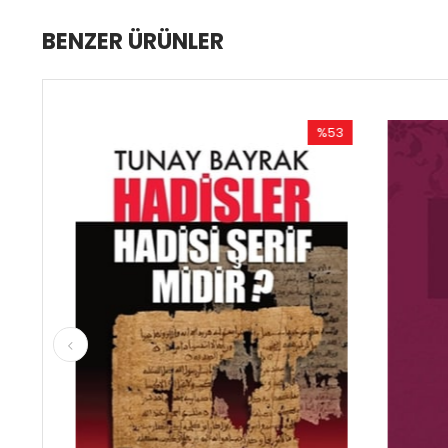
BENZER ÜRÜNLER
%53
İndirim
%53İndirim