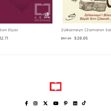
Zülkarneyn (Zamanın Sahibi)
$28.65
$57.29