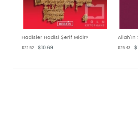
disler Hadisi Şerif Midir?
Allah'ın Son Elçisi
$10.69
$12.71
.52
$25.43