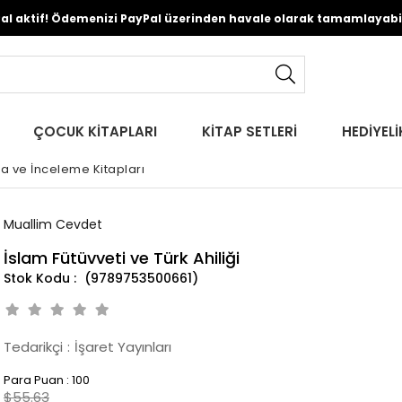
Pal aktif! Ödemenizi PayPal üzerinden havale olarak tamamlayabili
ÇOCUK KİTAPLARI
KİTAP SETLERİ
HEDİYELİ
ma ve İnceleme Kitapları
Muallim Cevdet
İslam Fütüvveti ve Türk Ahiliği
(9789753500661)
Tedarikçi
:
İşaret Yayınları
Para Puan
:
100
$55.63