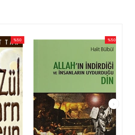
%50
İndirim
im
%50İndirim