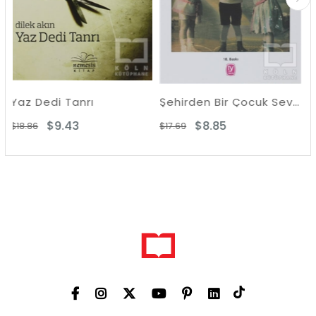
di Tanrı
Şehirden Bir Çocuk Sevdin Yine
$9.43
$8.85
$9.1
$17.69
$18.32