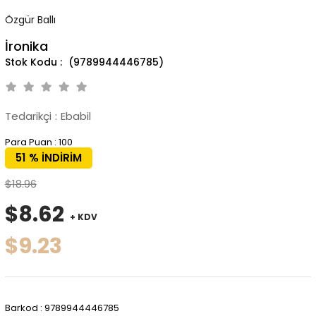
Özgür Ballı
İronika
(9789944446785)
Tedarikçi
:
Ebabil
Para Puan
:
100
51
%
İNDIRIM
$18.96
$8.62
+ KDV
$9.23
Barkod
:
9789944446785