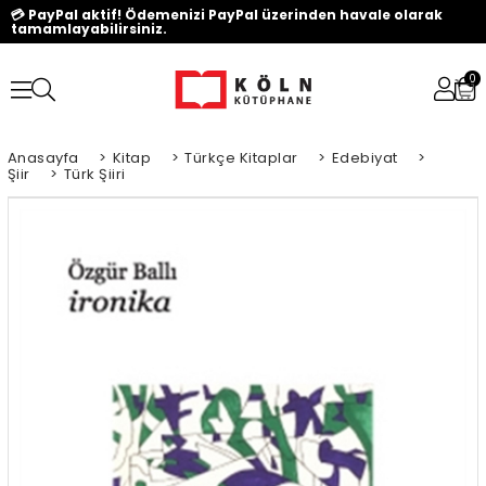
💳 PayPal aktif! Ödemenizi PayPal üzerinden havale olarak
tamamlayabilirsiniz.
0
Anasayfa
>
Kitap
>
Türkçe Kitaplar
>
Edebiyat
>
Şiir
>
Türk Şiiri