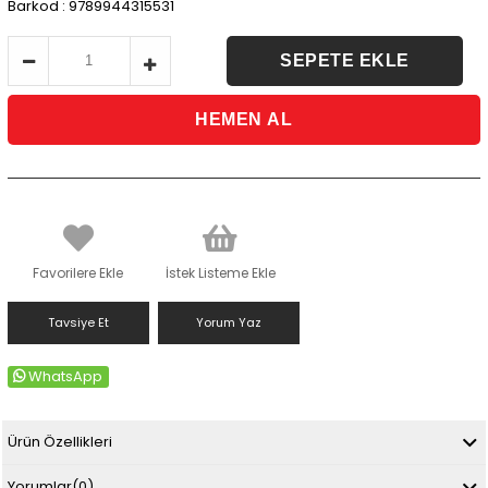
Barkod
:
9789944315531
Favorilere Ekle
İstek Listeme Ekle
Tavsiye Et
Yorum Yaz
WhatsApp
Ürün Özellikleri
Yorumlar
(0)