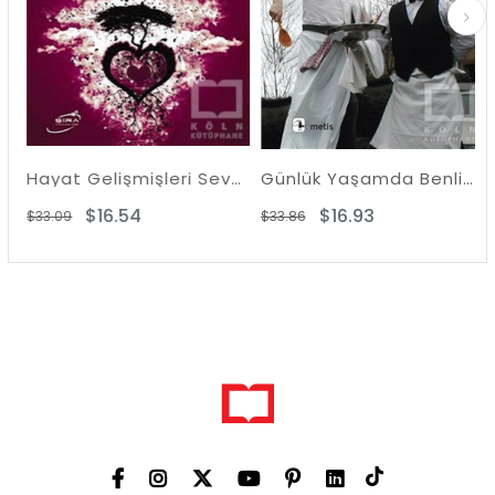
Hayat Gelişmişleri Sever
Günlük Yaşamda Benliğin Sunumu
$16.54
$16.93
$33.09
$33.86
$3