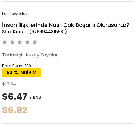
Leil Lowndes
İnsan İlişkilerinde Nasıl Çok Başarılı Olurusunuz?
(9789944315531)
Tedarikçi
:
Kuzey Yayınları
Para Puan
:
100
50
%
İNDIRIM
$13.84
$6.47
+ KDV
$6.92