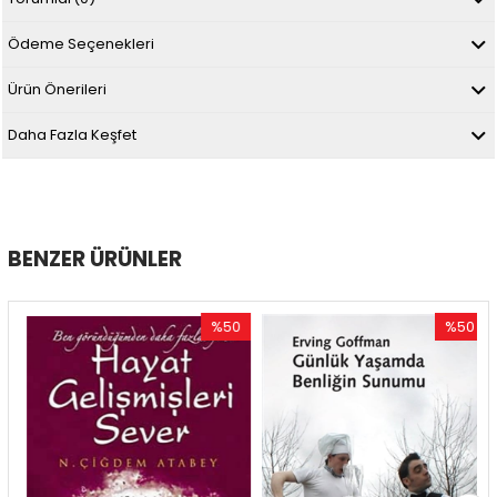
Ödeme Seçenekleri
Ürün Önerileri
Daha Fazla Keşfet
BENZER ÜRÜNLER
%50
%50
m
İndirim
İndirim
irim
%50İndirim
%50İndiri