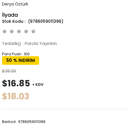
Derya Öztürk
İlyada
(9786059011396)
Tedarikçi
:
Parola Yayınları
Para Puan
:
100
50
%
İNDIRIM
$36.06
$16.85
+ KDV
$18.03
Barkod
:
9786059011396