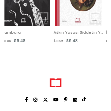
Aşkın Yasası Şiddetin Yasası
İnsan Ne ile Y
8
$9.48
$8.97
$18.96
$17.95