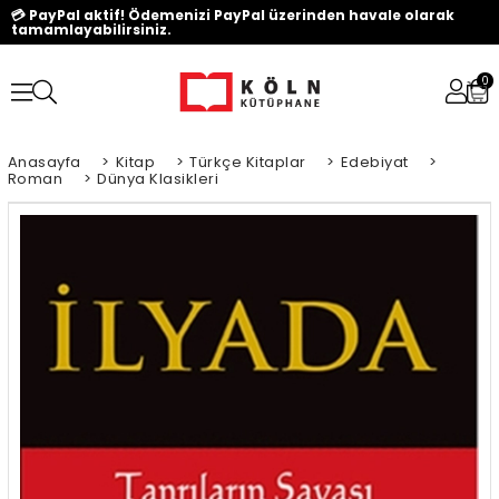
💳 PayPal aktif! Ödemenizi PayPal üzerinden havale olarak
tamamlayabilirsiniz.
0
Anasayfa
>
Kitap
>
Türkçe Kitaplar
>
Edebiyat
>
Roman
>
Dünya Klasikleri