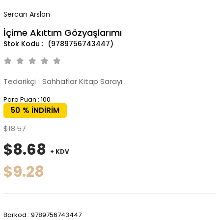
Sercan Arslan
İçime Akıttım Gözyaşlarımı
(9789756743447)
Tedarikçi
:
Sahhaflar Kitap Sarayı
Para Puan
:
100
50
%
İNDIRIM
$18.57
$8.68
+ KDV
$9.28
Barkod
:
9789756743447