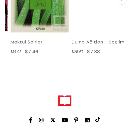
Maktul Şairler
Duino Ağıtları - Seçilmiş Şiirler
$7.46
$7.38
$14.93
$28.67