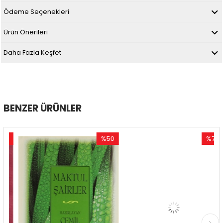
Ödeme Seçenekleri
Ürün Önerileri
Daha Fazla Keşfet
BENZER ÜRÜNLER
0
%50
%74
im
İndirim
İndirim
ndirim
%50İndirim
%74İndir