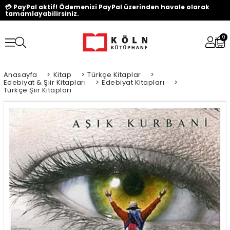
💳 PayPal aktif! Ödemenizi PayPal üzerinden havale olarak
tamamlayabilirsiniz.
0
Anasayfa
>
Kitap
>
Türkçe Kitaplar
>
Edebiyat & Şiir Kitapları
>
Edebiyat Kitapları
>
Türkçe Şiir Kitapları