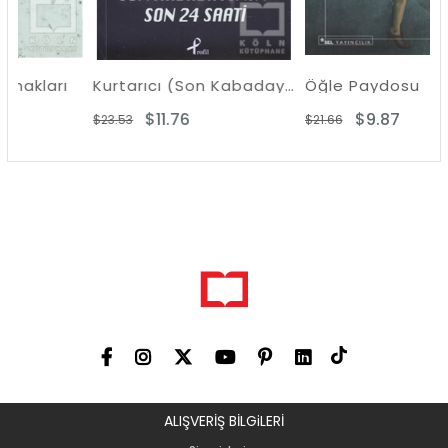
rı
Kurtarıcı (Son Kabadayının 24 Saati)
Öğle Paydosu
$11.76
$9.87
$23.53
$21.66
ALIŞVERİŞ BİLGiLERİ