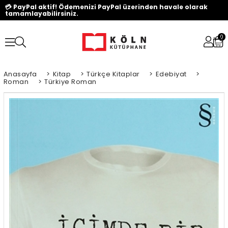
💳 PayPal aktif! Ödemenizi PayPal üzerinden havale olarak
tamamlayabilirsiniz.
0
Anasayfa
>
Kitap
>
Türkçe Kitaplar
>
Edebiyat
>
Roman
>
Türkiye Roman