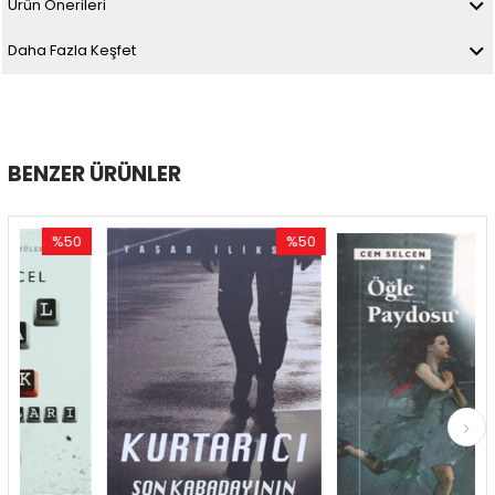
Ürün Önerileri
Daha Fazla Keşfet
BENZER ÜRÜNLER
%50
%50
%54
dirim
İndirim
İndiri
0İndirim
%50İndirim
%54İn