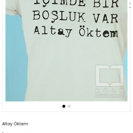
‹
›
Altay Öktem