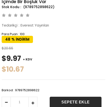
İçimde Bir Boşluk Var
(9789752898622)
Tedarikçi
:
Everest Yayınları
Para Puan
:
100
48
%
İNDIRIM
$20.66
$9.97
+ KDV
$10.67
Barkod
:
9789752898622