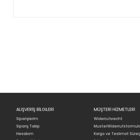
ALIŞVERİŞ BİLGiLERİ
MÜŞTERİ HİZMETLERİ
Siparişlerim
Widerrufsrecht
Sipariş Takip
MusterWiderrufsformul
Hesabım
Kargo ve Teslimat Süreç