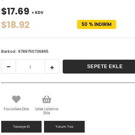
$17.69
+ KDV
$18.92
50
%
İNDIRIM
Barkod
:
9789750736865
Favorilere Ekle
İstek Listeme
Ekle
Tavsiye Et
Yorum Yaz