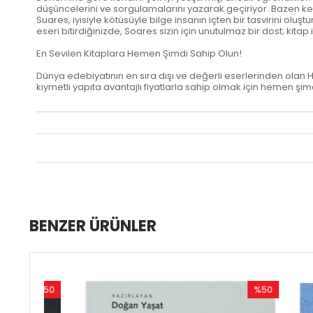
düşüncelerini ve sorgulamalarını yazarak geçiriyor. Bazen ke
Suares, iyisiyle kötüsüyle bilge insanın içten bir tasvirini 
eseri bitirdiğinizde, Soares sizin için unutulmaz bir dost; ki
En Sevilen Kitaplara Hemen Şimdi Sahip Olun!
Dünya edebiyatının en sıra dışı ve değerli eserlerinden olan 
kıymetli yapıta avantajlı fiyatlarla sahip olmak için hemen şimd
BENZER ÜRÜNLER
%50
%50
ndirim
İndirim