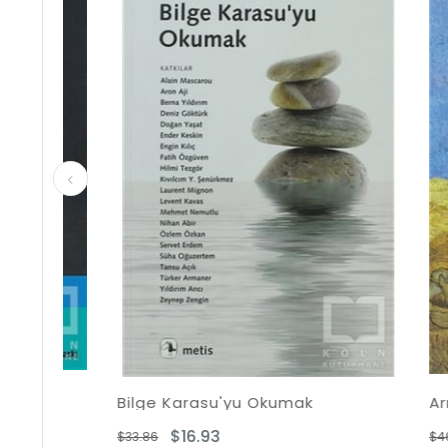
50İndirim
%50İndirim
Bilge Karasu'yu Okumak
Armağa
$16.93
$2
$33.86
$46.38