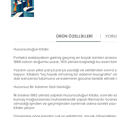
ÜRÜN ÖZELLIKLERI
YORU
Huzursuzluğun Kitabı
Portekiz edebiyatının gelmiş geçmiş en büyük isimleri arası
1888 Lizbon doğumlu yazar, 1913 yılında başladığı bu eseri tü
Yazarın uzun yıllar parça parça yazdığı ve vefatından sonra 
taşıyor. Kitabını “hiç hayatı olmamış bir adamın biyografisi
dair benzersiz tutumuna ve kaleminin gücüne tanıklık etmek iç
Huzursuz Bir Adamın Gizli Günlüğü
İlk baskısı 1982 yılında yapılan Huzursuzluğun Kitabı, sonrak
kumaş mağazasında muhasebecilik yapan Bernardo Soares adlı 
olmadığı işinden ve geçmişinden sıyrılmak adına sürekli yaz
Kitabı çıkıyor.
Dönemine göre kendini çok iyi yetiştirmiş, ancak öğrendikle