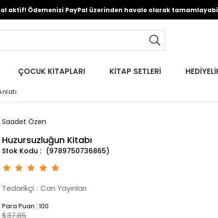
Pal aktif! Ödemenizi PayPal üzerinden havale olarak tamamlayabili
ÇOCUK KİTAPLARI
KİTAP SETLERİ
HEDİYELİ
Anlatı
Saadet Özen
Huzursuzluğun Kitabı
(9789750736865)
Tedarikçi
:
Can Yayınları
Para Puan
:
100
$37.85