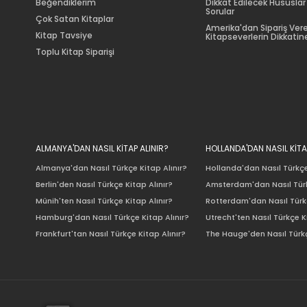
Beğendiklerim
Dikkat Edilecek Hususlar
Sorular
Çok Satan Kitaplar
Amerika'dan Sipariş Ver
Kitap Tavsiye
Kitapseverlerin Dikkatine
Toplu Kitap Siparişi
ALMANYA'DAN NASIL KİTAP ALINIR?
HOLLANDA'DAN NASIL KİTA
Almanya'dan Nasıl Türkçe Kitap Alınır?
Hollanda'dan Nasıl Türkçe
Berlin'den Nasıl Türkçe Kitap Alınır?
Amsterdam'dan Nasıl Türk
Münih'ten Nasıl Türkçe Kitap Alınır?
Rotterdam'dan Nasıl Türkç
Hamburg'dan Nasıl Türkçe Kitap Alınır?
Utrecht'ten Nasıl Türkçe K
Frankfurt'tan Nasıl Türkçe Kitap Alınır?
The Hauge'den Nasıl Türkç