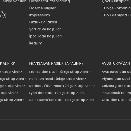
 - Sıkça Sorulan
Datenschutzerklärung
Çocuk Kitapları
Ödeme Bilgileri
Türkçe Romanla
en
Impressum
Türk Edebiyatı Ki
 (!)
Gizlilik Politikası
Şartlar ve Koşullar
İptal İade Koşulları
İletişim
P ALINIR?
FRANSA'DAN NASIL KİTAP ALINIR?
AVUSTURYA'DAN N
 Kitap Alınır?
Fransa'dan Nasıl Türkçe Kitap Alınır?
Avusturya'dan Nas
çe Kitap Alınır?
Paris'ten Nasıl Türkçe Kitap Alınır?
Viyana'dan Nasıl 
e Kitap Alınır?
Bordeaux'dan Nasıl Türkçe Kitap Alınır?
Salzburg'tan Nası
itap Alınır?
Lyon'dan Nasıl Türkçe Kitap Alınır?
Innusbruck'tan Na
e Kitap Alınır?
Saint Denis'ten Nasıl Türkçe Kitap Alınır?
Graz'dan Nasıl Tü