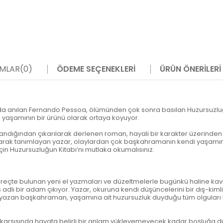
MLAR
(0)
ÖDEME SEÇENEKLERI
ÜRÜN ÖNERILERI
nda anılan Fernando Pessoa, ölümünden çok sonra basılan Huzursuzluğ
m yaşamının bir ürünü olarak ortaya koyuyor.
sandığından çıkarılarak derlenen roman, hayali bir karakter üzerinde
” olarak tanımlayan yazar, olaylardan çok başkahramanın kendi yaşamın
in Huzursuzluğun Kitabı’nı mutlaka okumalısınız.
i süreçte bulunan yeni el yazmaları ve düzeltmelerle bugünkü haline ka
bir adam çıkıyor. Yazar, okuruna kendi düşüncelerini bir dış-kimlik 
ı yazan başkahraman, yaşamına ait huzursuzluk duyduğu tüm olguları 
ri karşısında hayata belirli bir anlam yükleyemeyecek kadar boşluğa