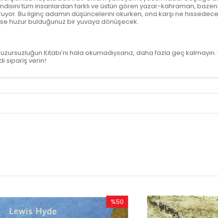
ndisini tüm insanlardan farklı ve üstün gören yazar-kahraman, bazen 
oluşturuyor. Bu ilginç adamın düşüncelerini okurken, ona karşı ne hiss
tap ise huzur bulduğunuz bir yuvaya dönüşecek.
Huzursuzluğun Kitabı’nı hala okumadıysanız, daha fazla geç kalmayın. 
i sipariş verin!
%50
İndirim