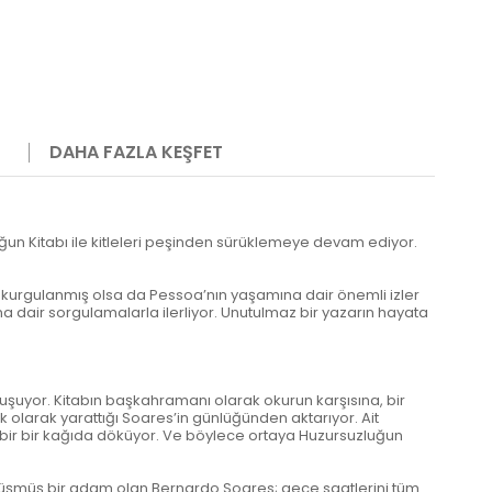
DAHA FAZLA KEŞFET
un Kitabı ile kitleleri peşinden sürüklemeye devam ediyor.
n kurgulanmış olsa da Pessoa’nın yaşamına dair önemli izler
a dair sorgulamalarla ilerliyor. Unutulmaz bir yazarın hayata
vuşuyor. Kitabın başkahramanı olarak okurun karşısına, bir
olarak yarattığı Soares’in günlüğünden aktarıyor. Ait
bir bir kağıda döküyor. Ve böylece ortaya Huzursuzluğun
 düşmüş bir adam olan Bernardo Soares; gece saatlerini tüm