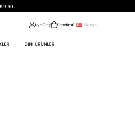
rsiniz.
Türkçe
Üye Girişi
Sepetim
0
KLER
DİNİ ÜRÜNLER