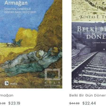
%50İndirim
n
Belki Bir Gün Dönerim
3.19
$22.44
$44.88