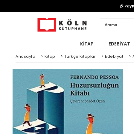
💳 Pay
KİTAP
EDEBİYAT
Anasayfa
>
Kitap
>
Türkçe Kitaplar
>
Edebiyat
>