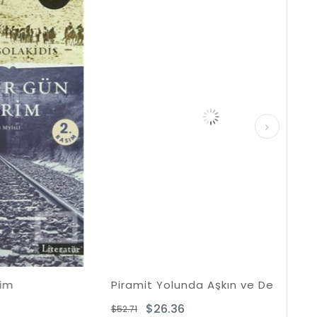
%50İndirim
%50İndirim
Piramit Yolunda Aşkın ve Devrimin Hikayesi
Sırl
$26.36
$52.71
$30.