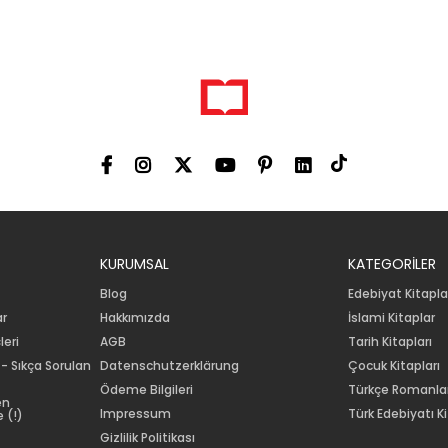
KURUMSAL
KATEGORİLER
Blog
Edebiyat Kitapla
ar
Hakkımızda
İslami Kitaplar
leri
AGB
Tarih Kitapları
 - Sıkça Sorulan
Datenschutzerklärung
Çocuk Kitapları
Ödeme Bilgileri
Türkçe Romanla
en
Impressum
Türk Edebiyatı Ki
 (!)
Gizlilik Politikası