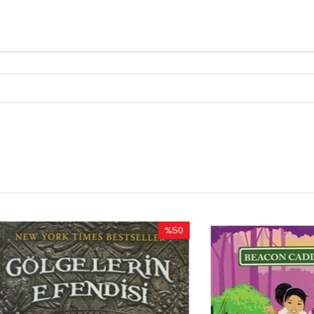
%50
İndirim
%50İndirim