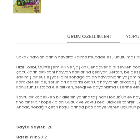
ÜRÜN ÖZELLIKLERI
YORU
Sokak hayvanlarının hayatta kalma mücadelesi, unutulmaz b
Hızlı Tosbi, Muhteşem İkili ve Şaşkın Cengâver gibi sevilen ço
çocukların dikkatini hayvan haklarına çekiyor. Bertan, belges
eskimiş bir süs eşyası gibi sokağa atılan hayvanların yaşam 
karakterleri de, sorunları da farklı olan üç hayvanın arkada
konusunu ustaca ele alırken, sevgi ve dayanışma üzerine etkile
Yavru bir köpekken bir ailenin yanına taşınan Hödük'ün ev hay
fino cinsi bir köpek olan Güdük ve yavru kedi Bıdık ile tanışır.
Ancak, sokağın çetin koşullarında pati patiye veren üçlünün 
Sayfa Sayısı:
120
Baskı Yılı:
2012