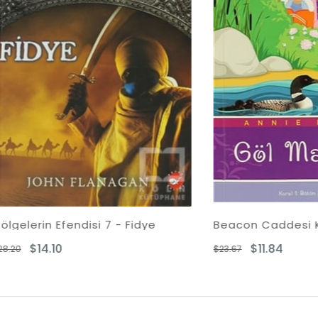
n Efendisi 7 - Fidye
4.10
$11.84
$23.67