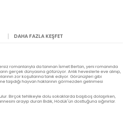
DAHA FAZLA KEŞFET
nzersiz romanlarıyla da tanınan İsmet Bertan, yeni romanında
arın gerçek dünyasına götürüyor. Anlık heveslerle eve alınıp,
ının zor koşullarına tanık ediyor. Görünüşleri gibi
ndeme taşıdığı hayvan haklarının görmezden gelinmesi
lur. Birçok tehlikeyle dolu sokaklarda başıboş dolaşırken,
 annesini arayıp duran Bıdık, Hödük'ün dostluğuna sığınırlar.