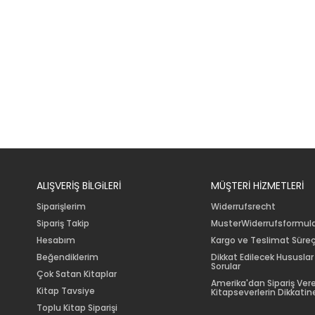
ALIŞVERİŞ BİLGiLERİ
MÜŞTERİ HİZMETLERİ
Siparişlerim
Widerrufsrecht
Sipariş Takip
MusterWiderrufsformul
Hesabım
Kargo ve Teslimat Süreç
Beğendiklerim
Dikkat Edilecek Hususlar
Sorular
Çok Satan Kitaplar
Amerika'dan Sipariş Ver
Kitap Tavsiye
Kitapseverlerin Dikkatine
Toplu Kitap Siparişi