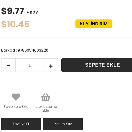
$9.77
+ KDV
$10.45
51
%
İNDIRIM
Barkod
:
9786054603220
Favorilere Ekle
İstek Listeme
Ekle
Tavsiye Et
Yorum Yaz