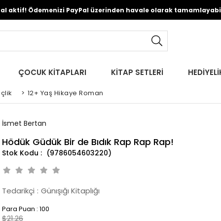
Pal aktif! Ödemenizi PayPal üzerinden havale olarak tamamlayabili
ÇOCUK KİTAPLARI
KİTAP SETLERİ
HEDİYELİ
çlik
>
12+ Yaş Hikaye Roman
İsmet Bertan
Hödük Güdük Bir de Bıdık Rap Rap Rap!
(9786054603220)
Tedarikçi
:
Günışığı Kitaplığı
Para Puan
:
100
$21.26