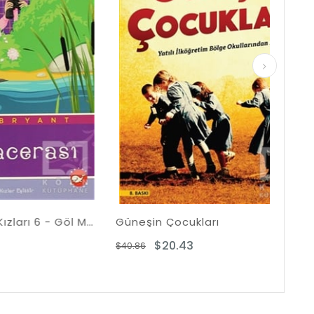
Beacon Caddesi Kızları 6 - Göl Macerası
Güneşin Çocukları
Son
$20.43
$40.86
$22.