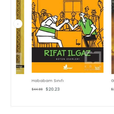
Hababam Sınıfı
Gölgeleri
$20.23
$1
$44.88
$28.20