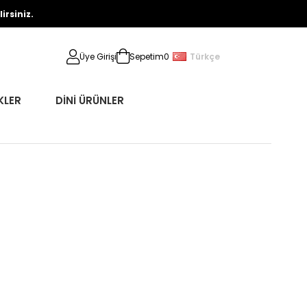
rsiniz.
Türkçe
Üye Girişi
Sepetim
0
KLER
DİNİ ÜRÜNLER