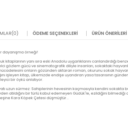
MLAR
(0)
ÖDEME SEÇENEKLERI
ÜRÜN ÖNERILERI
ir dayanışma örneği!
cuk kitaplarının yanı sıra eski Anadolu uygarlıklarını canlandırdığı be
elci gözlem gücü ve sinematografik diliyle insanları, sokaktaki hayvanl
mücadelesini onların gözünden aktaran roman, okurunu sokak hayvanlar
şlığını işleyen kitap, ülkemizde endişe uyandıran yasa tasarısının gü
yici bir öykü anlatıyor.
atı uzun sürmez: Sahiplerinin hevesinin kaçmasıyla kendini sokakta bu
 Evden atıldığını bir türlü kabul edemeyen Güdük'le, ezildiğini bilmediği
peşine Kara Köpek Çetesi düşmüştür...