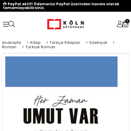
💳 PayPal aktif! Ödemenizi PayPal üzerinden havale olarak
tamamlayabilirsiniz.
0
Anasayfa
>
Kitap
>
Türkçe Kitaplar
>
Edebiyat
>
Roman
>
Türkiye Roman