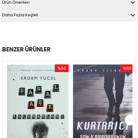
Ürün Önerileri
Daha Fazla Keşfet
BENZER ÜRÜNLER
%50
%50
im
İndirim
İndirim
dirim
%50İndirim
%50İndir