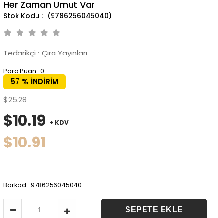
Her Zaman Umut Var
(9786256045040)
Tedarikçi
:
Çıra Yayınları
Para Puan
:
0
57
%
İNDIRIM
$25.28
$10.19
+ KDV
$10.91
Barkod
:
9786256045040