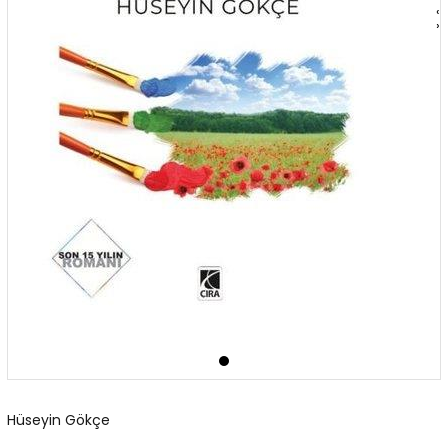
‹
›
Hüseyin Gökçe