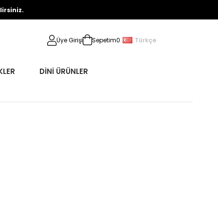
rsiniz.
Türkçe
Üye Girişi
Sepetim
0
KLER
DİNİ ÜRÜNLER