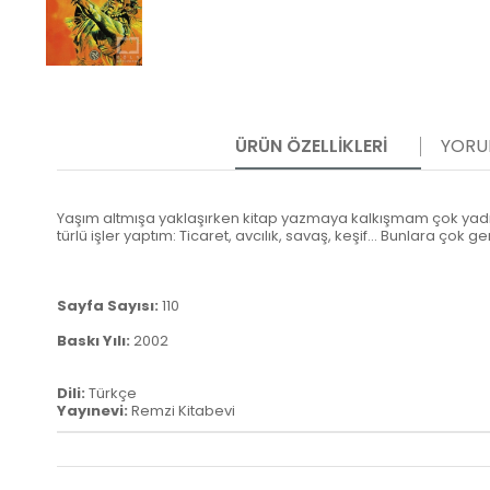
ÜRÜN ÖZELLIKLERI
YORU
Yaşım altmışa yaklaşırken kitap yazmaya kalkışmam çok yadırga
türlü işler yaptım: Ticaret, avcılık, savaş, keşif... Bunlara çok 
Sayfa Sayısı:
110
Baskı Yılı:
2002
Dili:
Türkçe
Yayınevi:
Remzi Kitabevi