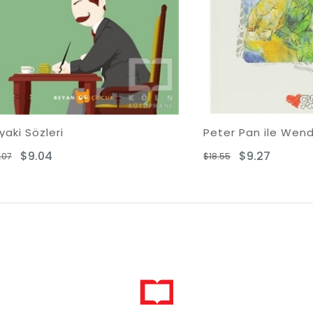
özleri
Peter Pan ile Wendy
.04
$9.27
$18.55