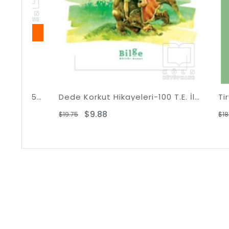
Peyami Safa Gençlik Kitapları 25 kitap-Kutulu
Dede Korkut Hikayeleri-100 T.E. İlköğretim
Tiryaki S
$9.88
$9
$19.75
$18.07