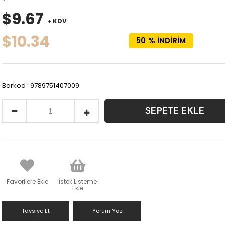
$9.67
+ KDV
$10.34
50
%
İNDIRIM
Barkod
:
9789751407009
Favorilere Ekle
İstek Listeme
Ekle
Tavsiye Et
Yorum Yaz