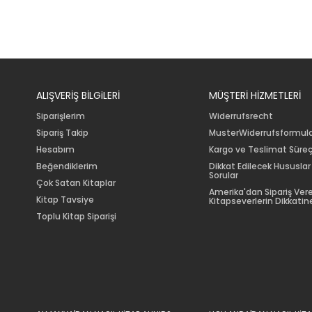
ALIŞVERİŞ BİLGiLERİ
MÜŞTERİ HİZMETLERİ
Siparişlerim
Widerrufsrecht
Sipariş Takip
MusterWiderrufsformul
Hesabım
Kargo ve Teslimat Süreç
Beğendiklerim
Dikkat Edilecek Hususlar
Sorular
Çok Satan Kitaplar
Amerika'dan Sipariş Ver
Kitap Tavsiye
Kitapseverlerin Dikkatine
Toplu Kitap Siparişi