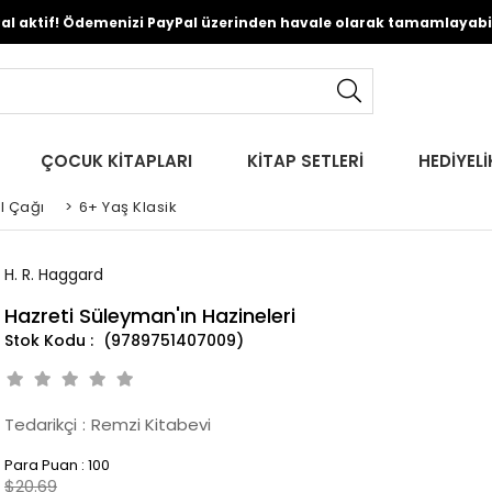
Pal aktif! Ödemenizi PayPal üzerinden havale olarak tamamlayabili
ÇOCUK KİTAPLARI
KİTAP SETLERİ
HEDİYELİ
l Çağı
>
6+ Yaş Klasik
H. R. Haggard
Hazreti Süleyman'ın Hazineleri
(9789751407009)
Tedarikçi
:
Remzi Kitabevi
Para Puan
:
100
$20.69