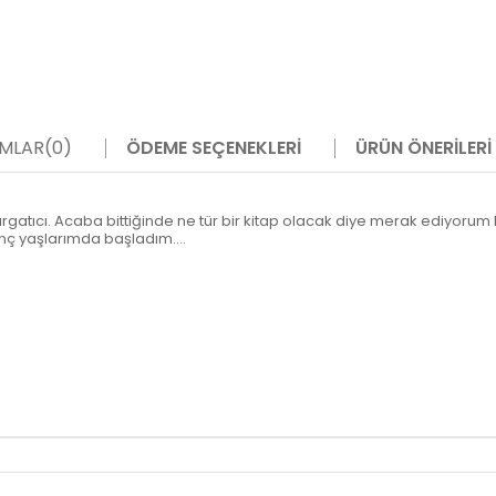
MLAR
(0)
ÖDEME SEÇENEKLERI
ÜRÜN ÖNERILERI
tıcı. Acaba bittiğinde ne tür bir kitap olacak diye merak ediyorum be
genç yaşlarımda başladım....