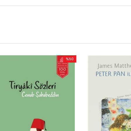
%50
İndirim
%50İndirim