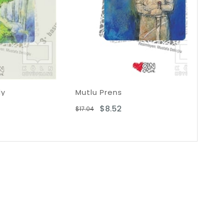
Mutlu Prens
Fal
$8.52
$17.04
$20.