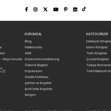
KURUMSAL
KATEGORİLER
Blog
Edebiyat Kitapla
ar
Hakkımızda
İslami Kitaplar
leri
AGB
Tarih Kitapları
 - Sıkça Sorulan
Datenschutzerklärung
Çocuk Kitapları
Ödeme Bilgileri
Türkçe Romanla
en
Impressum
Türk Edebiyatı Ki
 (!)
Gizlilik Politikası
Şartlar ve Koşullar
İptal İade Koşulları
İletişim