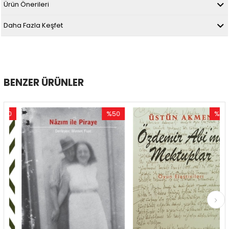
Ürün Önerileri
Daha Fazla Keşfet
BENZER ÜRÜNLER
0
%50
%50
im
İndirim
İndirim
ndirim
%50İndirim
%50İndir