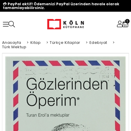
💳 PayPal aktif! Ödemenizi PayPal üzerinden havale olarak
tamamlayabilirsiniz.
0
Anasayfa
>
Kitap
>
Türkçe Kitaplar
>
Edebiyat
>
Türk Mektup