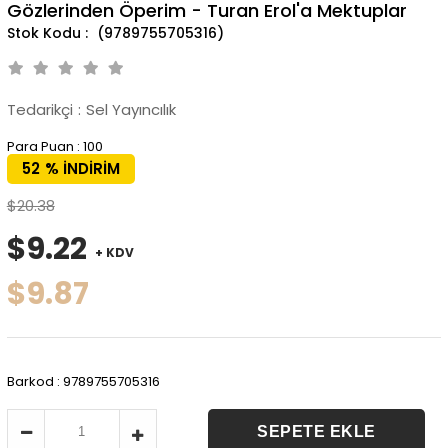
Gözlerinden Öperim - Turan Erol'a Mektuplar
(9789755705316)
Tedarikçi
:
Sel Yayıncılık
Para Puan
:
100
52
%
İNDIRIM
$20.38
$9.22
+ KDV
$9.87
Barkod
:
9789755705316