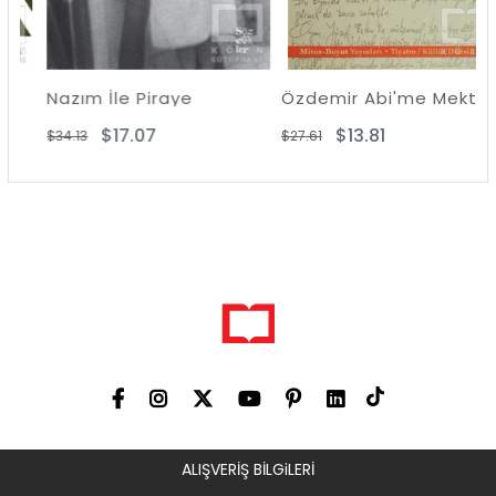
Nazım İle Piraye
Özdemir Abi'me Mektuplar
$17.07
$13.81
$34.13
$27.61
ALIŞVERİŞ BİLGiLERİ