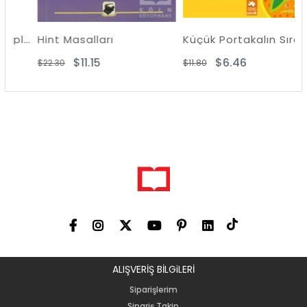
Evini Beğenmeyen Kaplumbağa
Hint Masalları
Küçük Portakalın Sıradışı Öyküsü
$11.15
$6.46
$22.30
$11.80
ALIŞVERİŞ BİLGiLERİ
Siparişlerim
Sipariş Takip