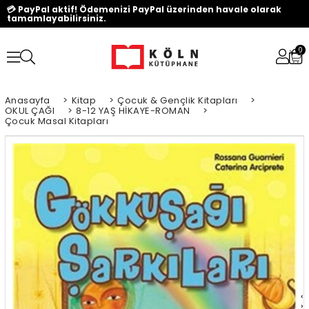
💳 PayPal aktif! Ödemenizi PayPal üzerinden havale olarak
tamamlayabilirsiniz.
0
Anasayfa
>
Kitap
>
Çocuk & Gençlik Kitapları
>
OKUL ÇAĞI
>
8-12 YAŞ HİKAYE-ROMAN
>
Çocuk Masal Kitapları
‹
›