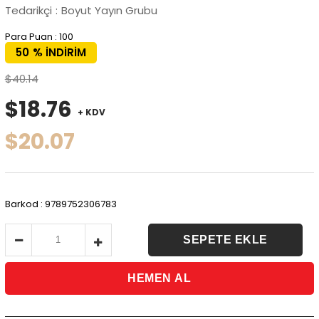
Tedarikçi
:
Boyut Yayın Grubu
Para Puan
:
100
50
%
İNDIRIM
$40.14
$18.76
+ KDV
$20.07
Barkod
:
9789752306783