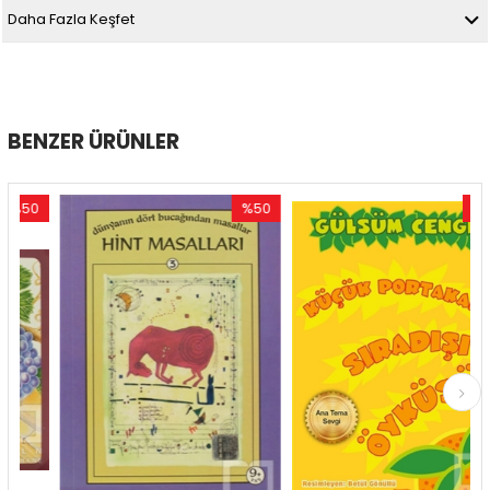
Daha Fazla Keşfet
BENZER ÜRÜNLER
50
%50
%45
rim
İndirim
İndirim
İndirim
%50İndirim
%45İndi