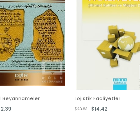
Lojistik Faaliyetler
Modern P
$14.42
$17
$28.83
$35.76