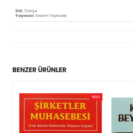
Dili:
Türkçe
Yayınevi:
Sistem Yayıncılık
BENZER ÜRÜNLER
%50
%
İndirim
İnd
%50İndirim
%50