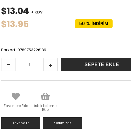
$13.04
+ KDV
$13.95
50
%
İNDIRIM
Barkod
:
9789753226189
Favorilere Ekle
İstek Listeme
Ekle
Tavsiye Et
Yorum Yaz