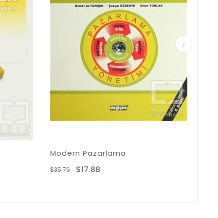
azarlama
Müze Yönetimi ve Pazarla
.88
$15.95
$37.34