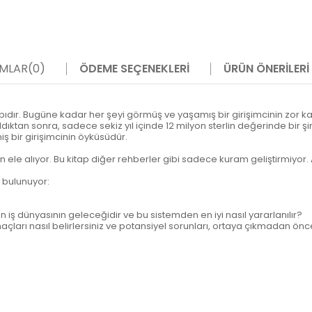
MLAR
(0)
ÖDEME SEÇENEKLERI
ÜRÜN ÖNERILERI
kitabıdır. Bugüne kadar her şeyi görmüş ve yaşamış bir girişimcinin zor k
ıldıktan sonra, sadece sekiz yıl içinde 12 milyon sterlin değerinde bir ş
ş bir girişimcinin öyküsüdür.
dan ele alıyor. Bu kitap diğer rehberler gibi sadece kuram geliştirmiyor. 
e bulunuyor:
 iş dünyasının geleceğidir ve bu sistemden en iyi nasıl yararlanılır?
 amaçları nasıl belirlersiniz ve potansiyel sorunları, ortaya çıkmadan önce