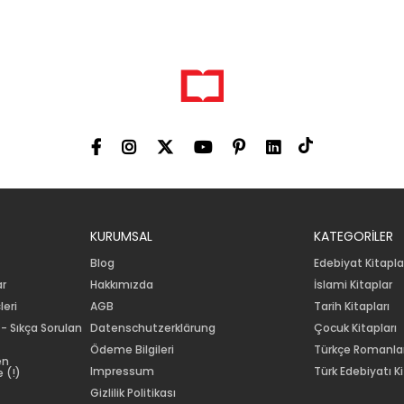
KURUMSAL
KATEGORİLER
Blog
Edebiyat Kitapla
ar
Hakkımızda
İslami Kitaplar
leri
AGB
Tarih Kitapları
 - Sıkça Sorulan
Datenschutzerklärung
Çocuk Kitapları
Ödeme Bilgileri
Türkçe Romanla
en
Impressum
Türk Edebiyatı Ki
 (!)
Gizlilik Politikası