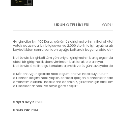
ÜRÜN ÖZELLIKLERI
YORU
Girişimciler İçin 100 Kural, günümüz girişimcilerinin nihai el 
yatak odasında, bir bilgisayar ve 2.000 sterlinle iş hayatına at
kaybettikten sonra yeniden ayağa kalkarak başarıyı elde etmi
Neil Lewis, bir şirketi tüm yönleriyle, girişimcinin bakış açısın
ciddi bir girişimcilik deneyiminden bakılarak ele alınıyor.
Neil Lewis, özellikle şu konularda pratik ve özgün tavsiyelerd
o Kâr en uygun şekilde nasıl ölçümlenir ve nasıl büyütülür?
o Eleman seçimi nasıl yapılır, serbest çalışan elemanlar neden
o Yönetim ekibinizi nasıl idare edersiniz, şirketiniz için etkili
o Hissedarlar nasıl ve neye göre seçilir?
Sayfa Sayısı:
288
Baskı Yılı:
2014