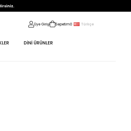
rsiniz.
Türkçe
Üye Girişi
Sepetim
0
KLER
DİNİ ÜRÜNLER