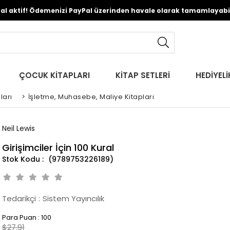
Pal aktif! Ödemenizi PayPal üzerinden havale olarak tamamlayabili
ÇOCUK KİTAPLARI
KİTAP SETLERİ
HEDİYELİ
ları
>
İşletme, Muhasebe, Maliye Kitapları
Neil Lewis
Girişimciler İçin 100 Kural
(9789753226189)
Tedarikçi
:
Sistem Yayıncılık
Para Puan
:
100
$27.91