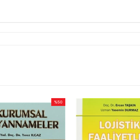
50
%50
irim
İndirim
İndirim
%50İndirim