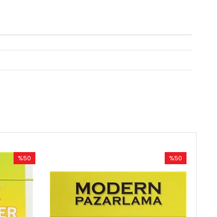
%50
İndirim
%50İndirim