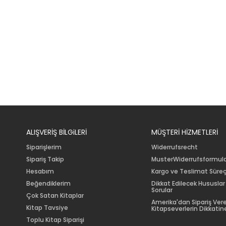
ALIŞVERİŞ BİLGiLERİ
MÜŞTERİ HİZMETLERİ
Siparişlerim
Widerrufsrecht
Sipariş Takip
MusterWiderrufsformul
Hesabım
Kargo ve Teslimat Süreç
Beğendiklerim
Dikkat Edilecek Hususlar
Sorular
Çok Satan Kitaplar
Amerika'dan Sipariş Ver
Kitap Tavsiye
Kitapseverlerin Dikkatine
Toplu Kitap Siparişi