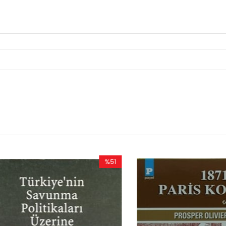
%51
İndirim
%51İndirim