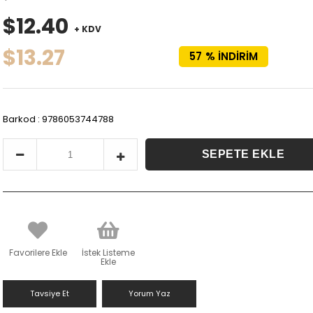
$12.40
+ KDV
$13.27
57
%
İNDIRIM
Barkod
:
9786053744788
Favorilere Ekle
İstek Listeme
Ekle
Tavsiye Et
Yorum Yaz