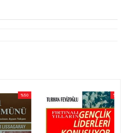
%50
%50
İndirim
İndirim
%50İndirim
%50İndirim