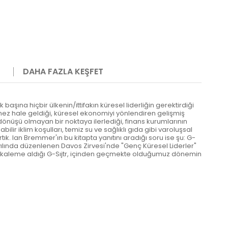
DAHA FAZLA KEŞFET
başına hiçbir ülkenin/ittifakın küresel liderliğin gerektirdiği
mez hale geldiği, küresel ekonomiyi yönlendiren gelişmiş
dönüşü olmayan bir noktaya ilerlediği, finans kurumlarının
ilir iklim koşulları, temiz su ve sağlıklı gıda gibi varoluşsal
k. lan Bremmer'ın bu kitapta yanıtını aradığı soru ise şu: G-
ılında düzenlenen Davos Zirvesi'nde "Genç Küresel Liderler"
'ın kaleme aldığı G-Sıjtr, içinden geçmekte olduğumuz dönemin