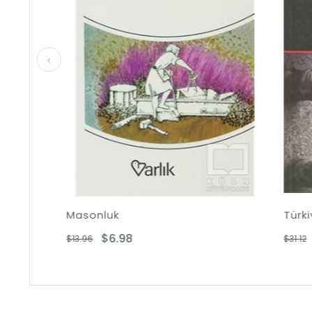
Masonluk
$6.98
$15.1
$13.96
$31.12