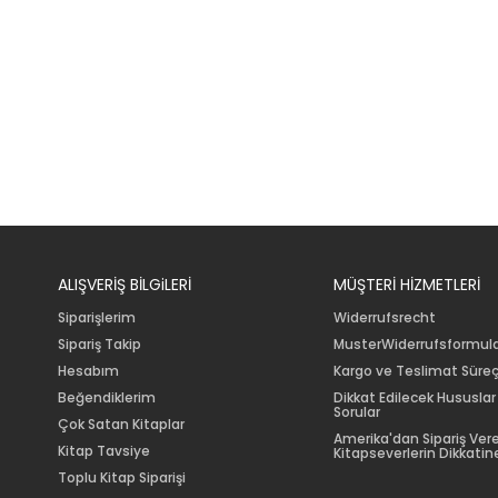
ALIŞVERİŞ BİLGiLERİ
MÜŞTERİ HİZMETLERİ
Siparişlerim
Widerrufsrecht
Sipariş Takip
MusterWiderrufsformul
Hesabım
Kargo ve Teslimat Süreç
Beğendiklerim
Dikkat Edilecek Hususlar
Sorular
Çok Satan Kitaplar
Amerika'dan Sipariş Ver
Kitap Tavsiye
Kitapseverlerin Dikkatine
Toplu Kitap Siparişi