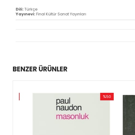
Dili:
Türkçe
Yayınevi:
Final Kültür Sanat Yayınları
BENZER ÜRÜNLER
50
%50
irim
İndirim
İndirim
%50İndirim