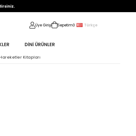
rsiniz.
Türkçe
Üye Girişi
Sepetim
0
KLER
DİNİ ÜRÜNLER
 Hareketler Kitapları