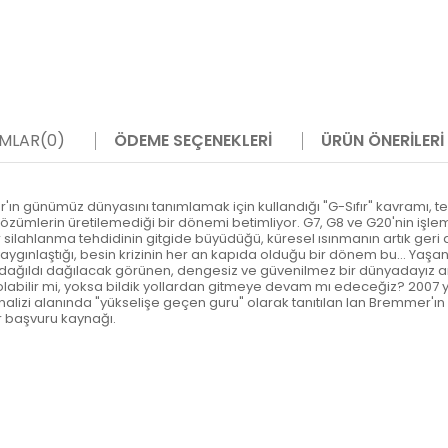
MLAR
(0)
ÖDEME SEÇENEKLERI
ÜRÜN ÖNERILERI
er'ın günümüz dünyasını tanımlamak için kullandığı "G-Sıfır" kavramı, tek 
özümlerin üretilemediği bir dönemi betimliyor. G7, G8 ve G20'nin işle
 silahlanma tehdidinin gitgide büyüdüğü, küresel ısınmanın artık geri 
yaygınlaştığı, besin krizinin her an kapıda olduğu bir dönem bu... Yaşanab
 dağıldı dağılacak görünen, dengesiz ve güvenilmez bir dünyadayız artı
olabilir mi, yoksa bildik yollardan gitmeye devam mı edeceğiz? 2007 y
 analizi alanında "yükselişe geçen guru" olarak tanıtılan lan Bremmer
r başvuru kaynağı.