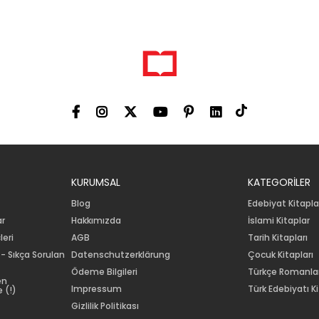
KURUMSAL
KATEGORİLER
Blog
Edebiyat Kitapla
ar
Hakkımızda
İslami Kitaplar
leri
AGB
Tarih Kitapları
 - Sıkça Sorulan
Datenschutzerklärung
Çocuk Kitapları
Ödeme Bilgileri
Türkçe Romanla
en
Impressum
Türk Edebiyatı Ki
 (!)
Gizlilik Politikası