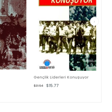
Gençlik Liderleri Konuşuyor
Ermen
$15.77
$31.54
$28.16