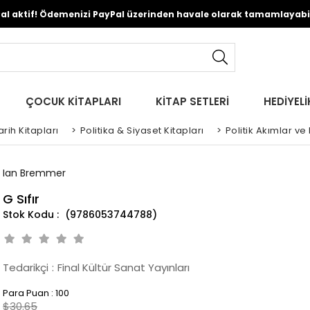
Pal aktif! Ödemenizi PayPal üzerinden havale olarak tamamlayabili
ÇOCUK KİTAPLARI
KİTAP SETLERİ
HEDİYELİ
rih Kitapları
>
Politika & Siyaset Kitapları
>
Politik Akımlar ve
Ian Bremmer
G Sıfır
(9786053744788)
Tedarikçi
:
Final Kültür Sanat Yayınları
Para Puan
:
100
$30.65