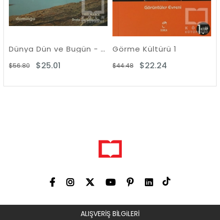
Dünya Dün ve Bugün - NG Üyelik Kuponu Hediyeli
Görme Kültürü 1
Film E
$25.01
$22.24
6.80
$44.48
$28.72
ALIŞVERİŞ BİLGiLERİ