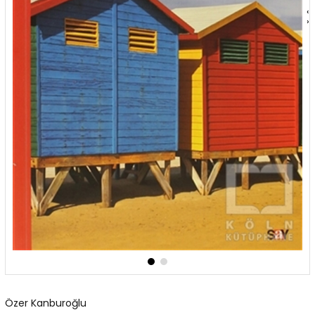
‹
›
Özer Kanburoğlu