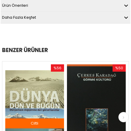
Ürün Önerileri
Daha Fazla Keşfet
BENZER ÜRÜNLER
%56
%50
İndirim
İndirim
%56İndirim
%50İndirim
Ciltli