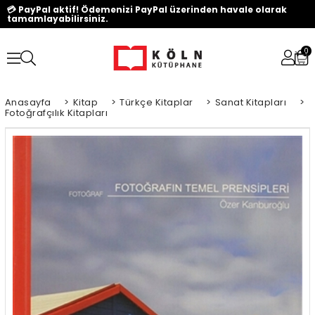
💳 PayPal aktif! Ödemenizi PayPal üzerinden havale olarak
tamamlayabilirsiniz.
0
Anasayfa
>
Kitap
>
Türkçe Kitaplar
>
Sanat Kitapları
>
Fotoğrafçılık Kitapları