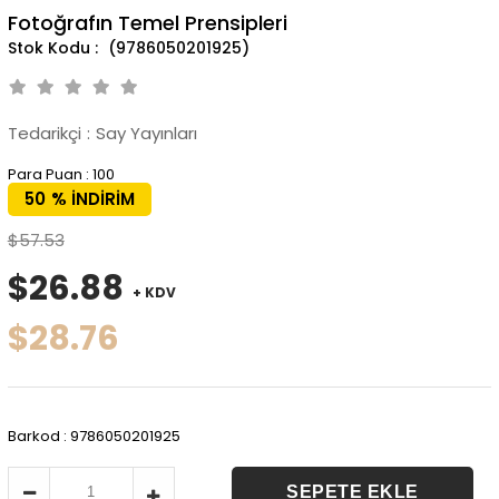
Fotoğrafın Temel Prensipleri
(9786050201925)
Tedarikçi
:
Say Yayınları
Para Puan
:
100
50
%
İNDIRIM
$57.53
$26.88
+ KDV
$28.76
Barkod
:
9786050201925