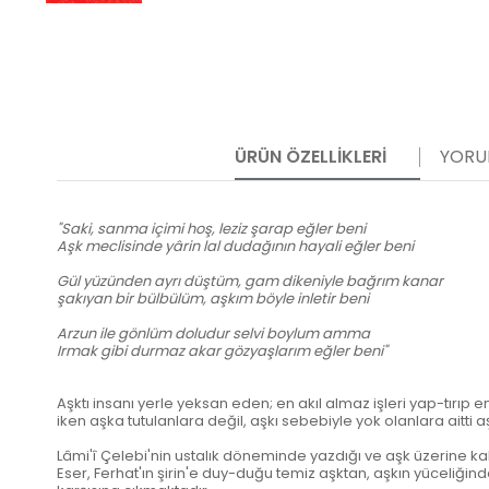
ÜRÜN ÖZELLIKLERI
YORU
"Saki, sanma içimi hoş, leziz şarap eğler beni
Aşk meclisinde yârin lal dudağının hayali eğler beni
Gül yüzünden ayrı düştüm, gam dikeniyle bağrım kanar
şakıyan bir bülbülüm, aşkım böyle inletir beni
Arzun ile gönlüm doludur selvi boylum amma
Irmak gibi durmaz akar gözyaşlarım eğler beni"
Aşktı insanı yerle yeksan eden; en akıl almaz işleri yap-tırıp
iken aşka tutulanlara değil, aşkı sebebiyle yok olanlara aitti a
Lâmi'î Çelebi'nin ustalık döneminde yazdığı ve aşk üzerine kale
Eser, Ferhat'ın şirin'e duy-duğu temiz aşktan, aşkın yücel