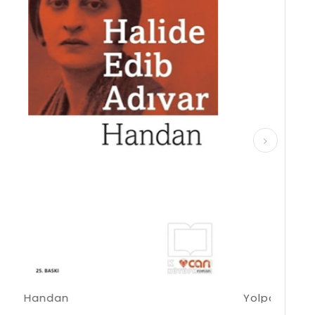
İndirim
İndirim
%50İndirim
%50İndirim
Yolpalas Cinayeti