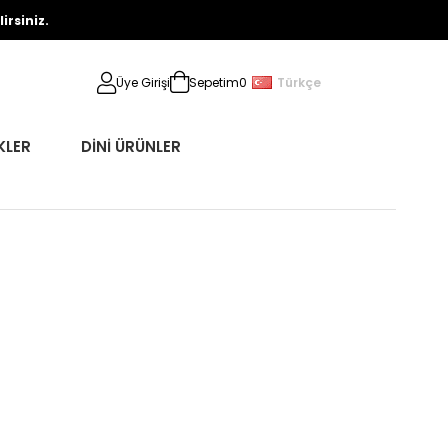
rsiniz.
Türkçe
Üye Girişi
Sepetim
0
KLER
DİNİ ÜRÜNLER