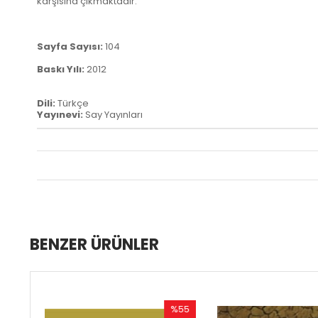
karşısına çıkmaktadır.
Sayfa Sayısı:
104
Baskı Yılı:
2012
Dili:
Türkçe
Yayınevi:
Say Yayınları
BENZER ÜRÜNLER
%55
%50