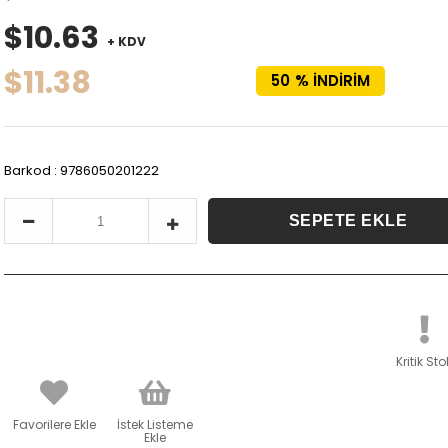
$10.63
+ KDV
$11.38
50
%
İNDIRIM
Barkod
:
9786050201222
Kritik Sto
Favorilere Ekle
İstek Listeme
Ekle