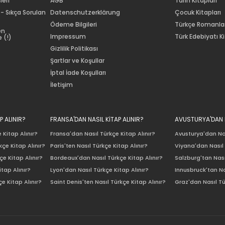
leri
AGB
Tarih Kitapları
 - Sıkça Sorulan
Datenschutzerklärung
Çocuk Kitapları
Ödeme Bilgileri
Türkçe Romanla
en
Impressum
Türk Edebiyatı Ki
 (!)
Gizlilik Politikası
Şartlar ve Koşullar
İptal İade Koşulları
İletişim
P ALINIR?
FRANSA'DAN NASIL KİTAP ALINIR?
AVUSTURYA'DAN N
 Kitap Alınır?
Fransa'dan Nasıl Türkçe Kitap Alınır?
Avusturya'dan Nas
çe Kitap Alınır?
Paris'ten Nasıl Türkçe Kitap Alınır?
Viyana'dan Nasıl 
e Kitap Alınır?
Bordeaux'dan Nasıl Türkçe Kitap Alınır?
Salzburg'tan Nası
itap Alınır?
Lyon'dan Nasıl Türkçe Kitap Alınır?
Innusbruck'tan Na
e Kitap Alınır?
Saint Denis'ten Nasıl Türkçe Kitap Alınır?
Graz'dan Nasıl Tü