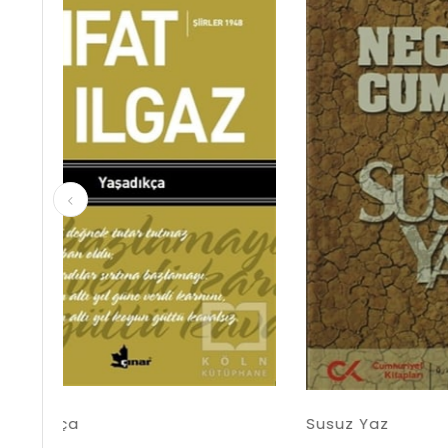
İndirim
İndirim
%55İndirim
%50İndirim
Susuz Yaz
Sinek