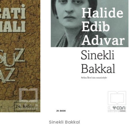
İndirim
%50İndirim
li Bakkal
Handan