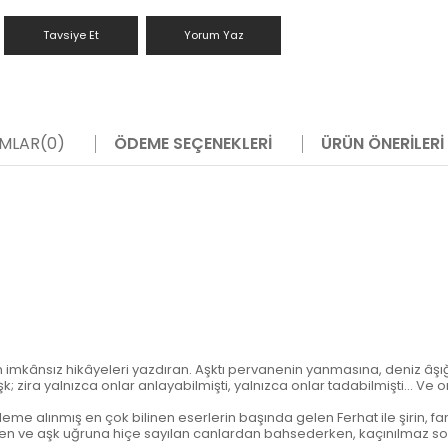
Tavsiye Et
Yorum Yaz
MLAR
(0)
ÖDEME SEÇENEKLERI
ÜRÜN ÖNERILERI
 en imkânsız hikâyeleri yazdıran. Aşktı pervanenin yanmasına, deniz âş
şk; zira yalnızca onlar anlayabilmişti, yalnızca onlar tadabilmişti... V
me alınmış en çok bilinen eserlerin başında gelen Ferhat ile şirin, fant
iğinden ve aşk uğruna hiçe sayılan canlardan bahsederken, kaçınılm