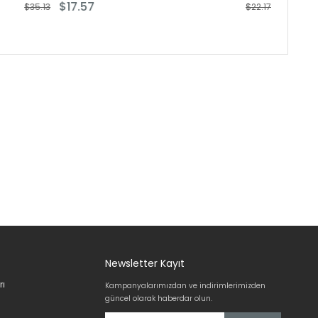
$11.08
$22.17
Newsletter Kayıt
rı
Kampanyalarımızdan ve indirimlerimizden
güncel olarak haberdar olun.