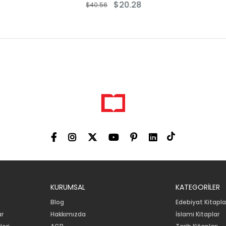
$20.28
$17.57
6
$35.13
KURUMSAL
KATEGORİLER
Blog
Edebiyat Kitapla
ar
Hakkımızda
İslami Kitaplar