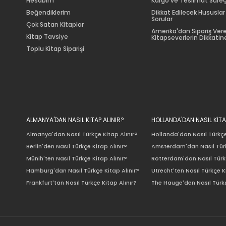
Hesabım
Kargo ve Teslimat Süreç
Beğendiklerim
Dikkat Edilecek Hususlar
Sorular
Çok Satan Kitaplar
Amerika'dan Sipariş Ver
Kitap Tavsiye
Kitapseverlerin Dikkatine
Toplu Kitap Siparişi
ALMANYA'DAN NASIL KİTAP ALINIR?
HOLLANDA'DAN NASIL KİTA
Almanya'dan Nasıl Türkçe Kitap Alınır?
Hollanda'dan Nasıl Türkçe
Berlin'den Nasıl Türkçe Kitap Alınır?
Amsterdam'dan Nasıl Türk
Münih'ten Nasıl Türkçe Kitap Alınır?
Rotterdam'dan Nasıl Türkç
Hamburg'dan Nasıl Türkçe Kitap Alınır?
Utrecht'ten Nasıl Türkçe K
Frankfurt'tan Nasıl Türkçe Kitap Alınır?
The Hauge'den Nasıl Türkç