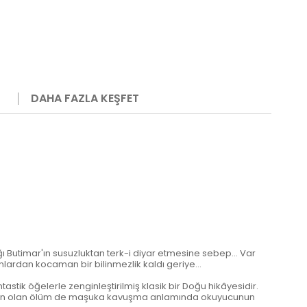
DAHA FAZLA KEŞFET
ığı Butimar'ın susuzluktan terk-i diyar etmesine sebep… Var
e onlardan kocaman bir bilinmezlik kaldı geriye…
astik öğelerle zenginleştirilmiş klasik bir Doğu hikâyesidir.
az son olan ölüm de maşuka kavuşma anlamında okuyucunun