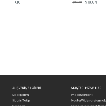
$18.84
$37.68
$40.5
ALIŞVERİŞ BİLGiLERİ
MÜŞTERİ HİZMETLERİ
Siparişlerim
Widerrufsrecht
Sipariş Takip
MusterWiderrufsformul