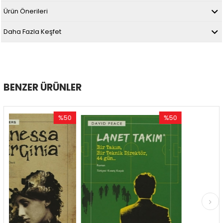
Ürün Önerileri
Daha Fazla Keşfet
BENZER ÜRÜNLER
%50
%50
İndirim
İndirim
İn
%50İndirim
%50İndirim
%5