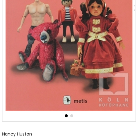
‹
›
Nancy Huston