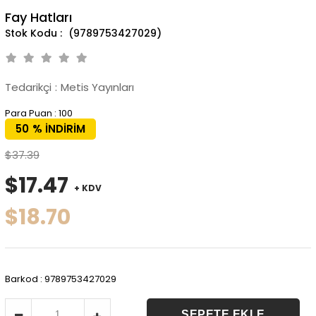
Fay Hatları
(9789753427029)
Tedarikçi
:
Metis Yayınları
Para Puan
:
100
50
%
İNDIRIM
$37.39
$17.47
+ KDV
$18.70
Barkod
:
9789753427029