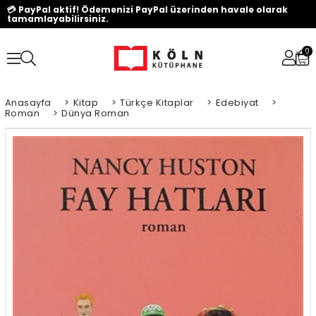
💳 PayPal aktif! Ödemenizi PayPal üzerinden havale olarak
tamamlayabilirsiniz.
0
Anasayfa
>
Kitap
>
Türkçe Kitaplar
>
Edebiyat
>
Roman
>
Dünya Roman