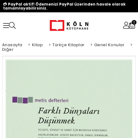
💳 PayPal aktif! Ödemenizi PayPal üzerinden havale olarak
tamamlayabilirsiniz.
0
Anasayfa
>
Kitap
>
Türkçe Kitaplar
>
Genel Konular
>
Diğer