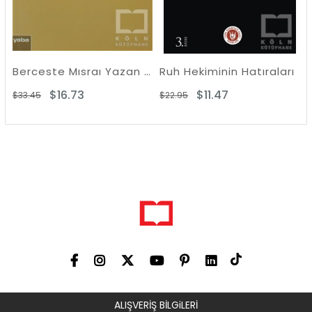
Berceste Mısraı Yazan Komünist - Enver Gökçe
Ruh Hekiminin Hatıraları
Deli
$16.73
$11.47
33.45
$22.95
$18.9
ALIŞVERİŞ BİLGiLERİ