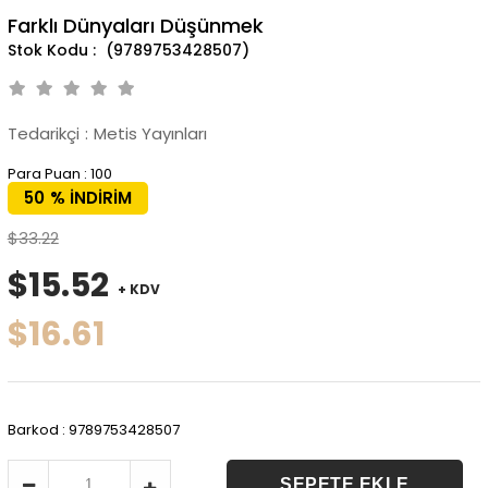
Farklı Dünyaları Düşünmek
(9789753428507)
Tedarikçi
:
Metis Yayınları
Para Puan
:
100
50
%
İNDIRIM
$33.22
$15.52
+ KDV
$16.61
Barkod
:
9789753428507