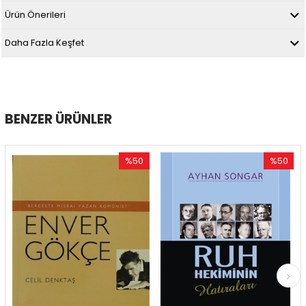
Ürün Önerileri
Daha Fazla Keşfet
BENZER ÜRÜNLER
%50
%50
İndirim
İndirim
im
%50İndirim
%50İndirim