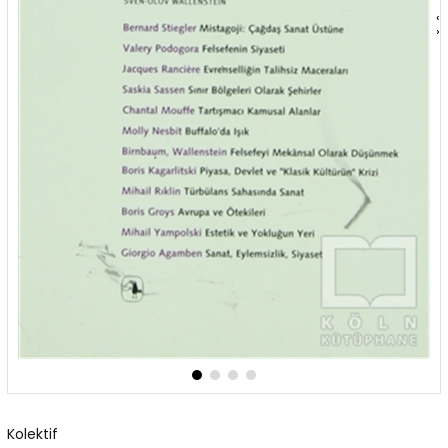
‹
›
Kolektif