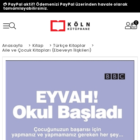
💳 PayPal aktif! Ödemenizi PayPal üzerinden havale olarak
tamamlayabilirsiniz.
0
Anasayfa
>
Kitap
>
Türkçe Kitaplar
>
Aile ve Çocuk Kitapları (Ebeveyn İlişkileri)