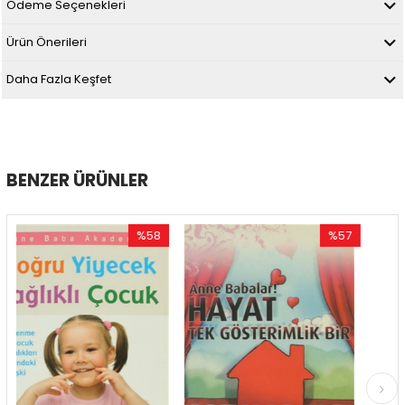
Ödeme Seçenekleri
Ürün Önerileri
Daha Fazla Keşfet
BENZER ÜRÜNLER
%58
%57
İndirim
İndirim
%58İndirim
%57İndirim