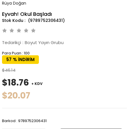
Rüya Doğan
Eyvah! Okul Başladı
(9789752306431)
Tedarikçi
:
Boyut Yayın Grubu
Para Puan
:
100
57
%
İNDIRIM
$46.14
$18.76
+ KDV
$20.07
Barkod
:
9789752306431