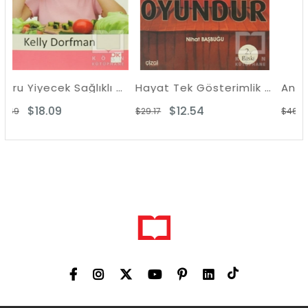
Doğru Yiyecek Sağlıklı Çocuk
Hayat Tek Gösterimlik Bir Oyundur
Anne Yemekte N
$12.54
$20.07
$29.17
$46.14