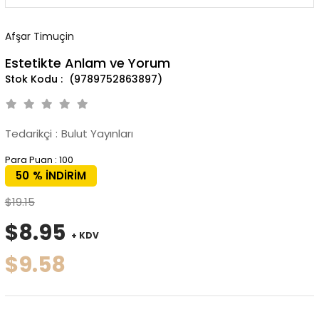
Afşar Timuçin
Estetikte Anlam ve Yorum
(9789752863897)
Tedarikçi
:
Bulut Yayınları
Para Puan
:
100
50
%
İNDIRIM
$19.15
$8.95
+ KDV
$9.58