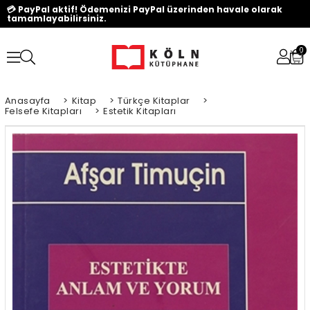
💳 PayPal aktif! Ödemenizi PayPal üzerinden havale olarak
tamamlayabilirsiniz.
0
Anasayfa
>
Kitap
>
Türkçe Kitaplar
>
Felsefe Kitapları
>
Estetik Kitapları