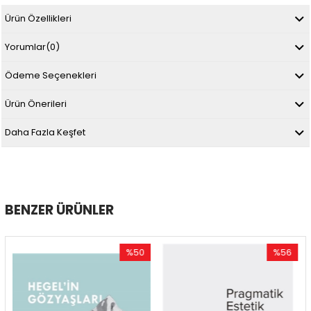
Ürün Özellikleri
Yorumlar
(0)
Ödeme Seçenekleri
Ürün Önerileri
Daha Fazla Keşfet
BENZER ÜRÜNLER
%50
%56
İndirim
İndirim
%50İndirim
%56İndirim