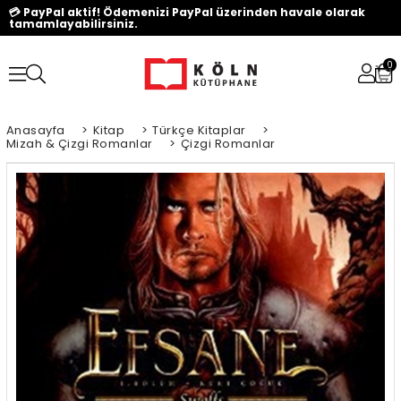
💳 PayPal aktif! Ödemenizi PayPal üzerinden havale olarak
tamamlayabilirsiniz.
0
Anasayfa
>
Kitap
>
Türkçe Kitaplar
>
Mizah & Çizgi Romanlar
>
Çizgi Romanlar