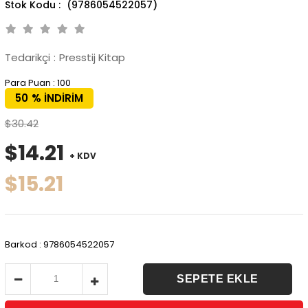
(9786054522057)
Tedarikçi
:
Presstij Kitap
Para Puan
:
100
50
%
İNDIRIM
$30.42
$14.21
+ KDV
$15.21
Barkod
:
9786054522057