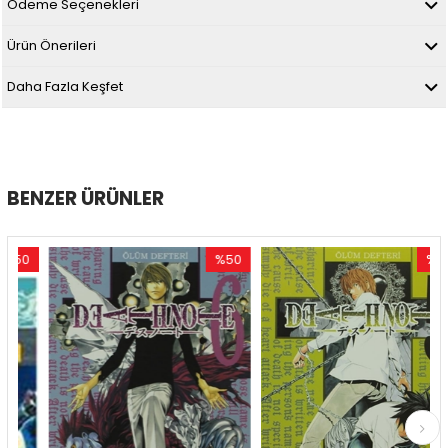
Ödeme Seçenekleri
Ürün Önerileri
Daha Fazla Keşfet
BENZER ÜRÜNLER
0
%50
%50
rim
İndirim
İndirim
ndirim
%50İndirim
%50İndi