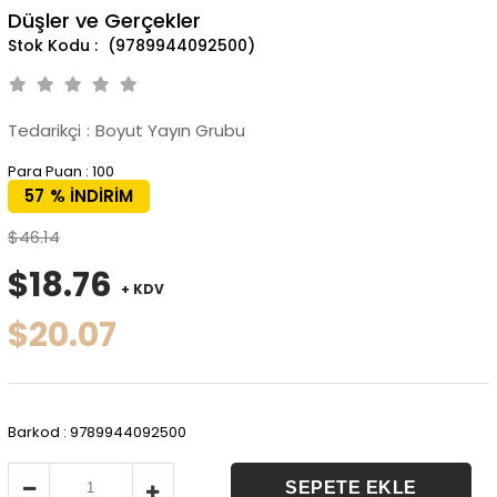
Düşler ve Gerçekler
(9789944092500)
Tedarikçi
:
Boyut Yayın Grubu
Para Puan
:
100
57
%
İNDIRIM
$46.14
$18.76
+ KDV
$20.07
Barkod
:
9789944092500