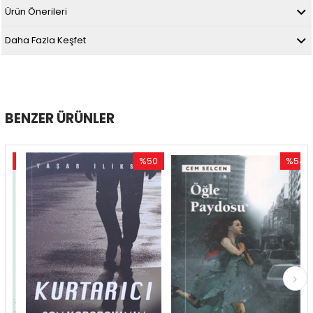
Ürün Önerileri
Daha Fazla Keşfet
BENZER ÜRÜNLER
%50
%54
im
İndirim
İndirim
dirim
%50İndirim
%54İndir