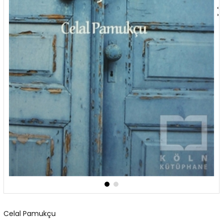
‹
›
Celal Pamukçu