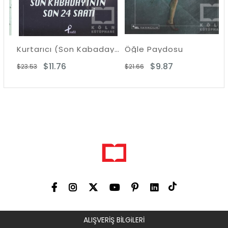
Kurtarıcı (Son Kabadayının 24 Saati)
Öğle Paydosu
$11.76
$9.87
$23.53
$21.66
$
ALIŞVERİŞ BİLGiLERİ