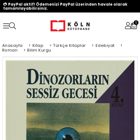
💳 PayPal aktif! Ödemenizi PayPal üzerinden havale olarak
tamamlayabilirsiniz.
0
Anasayfa
>
Kitap
>
Türkçe Kitaplar
>
Edebiyat
>
Roman
>
Bilim Kurgu