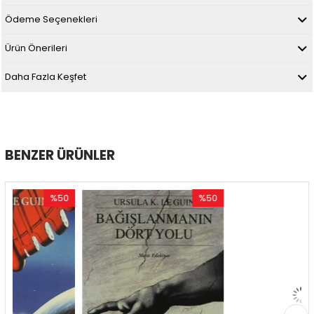
Ödeme Seçenekleri
Ürün Önerileri
Daha Fazla Keşfet
BENZER ÜRÜNLER
%50
%50
%
İndirim
İndirim
İnd
%50İndirim
%50İndirim
%50