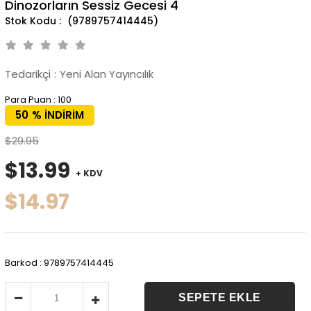
Dinozorların Sessiz Gecesi 4
(9789757414445)
Tedarikçi
:
Yeni Alan Yayıncılık
Para Puan
:
100
50
%
İNDIRIM
$29.95
$13.99
+ KDV
$14.97
Barkod
:
9789757414445