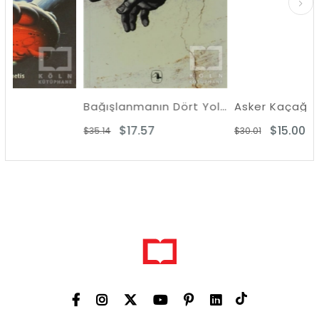
Bağışlanmanın Dört Yolu
Asker Kaçağı
$17.57
$15.00
$35.14
$30.01