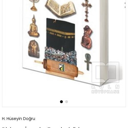
‹
›
H. Hüseyin Doğru