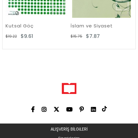
utsal Göç
İslam ve Siyaset
$9.61
$7.87
9.22
$15.75
$32.78
ALIŞVERİŞ BİLGiLERİ