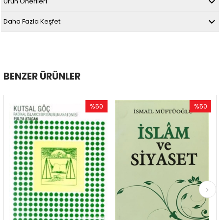
Ürün Önerileri
Daha Fazla Keşfet
BENZER ÜRÜNLER
%50
%50
İndirim
İndirim
%50İndirim
%50İndirim