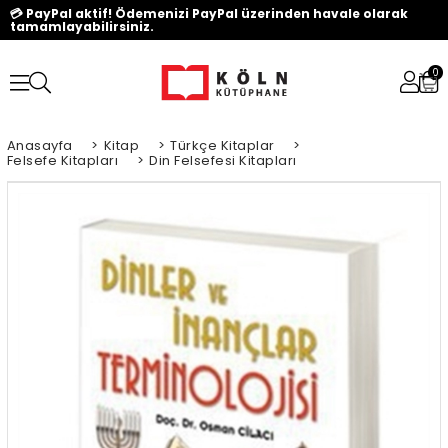
💳 PayPal aktif! Ödemenizi PayPal üzerinden havale olarak
tamamlayabilirsiniz.
0
Anasayfa
>
Kitap
>
Türkçe Kitaplar
>
Felsefe Kitapları
>
Din Felsefesi Kitapları