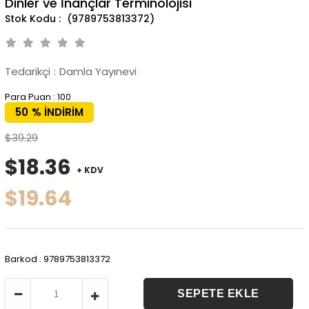
Dinler ve İnançlar Terminolojisi
(9789753813372)
Tedarikçi
:
Damla Yayınevi
Para Puan
:
100
50
%
İNDIRIM
$39.29
$18.36
+ KDV
$19.64
Barkod
:
9789753813372