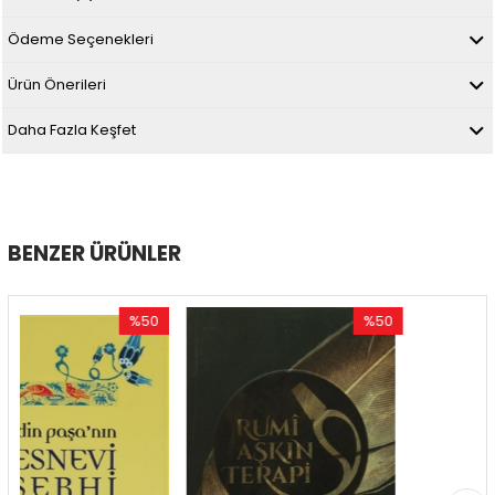
Ödeme Seçenekleri
Ürün Önerileri
Daha Fazla Keşfet
BENZER ÜRÜNLER
%50
%50
İndirim
İndirim
İn
%50İndirim
%50İndirim
%5