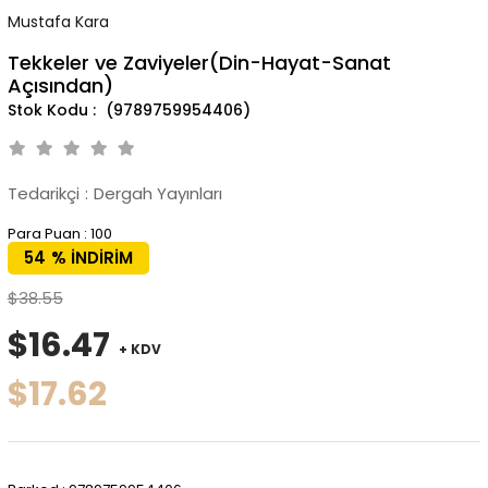
Mustafa Kara
Tekkeler ve Zaviyeler(Din-Hayat-Sanat
Açısından)
(9789759954406)
Tedarikçi
:
Dergah Yayınları
Para Puan
:
100
54
%
İNDIRIM
$38.55
$16.47
+ KDV
$17.62