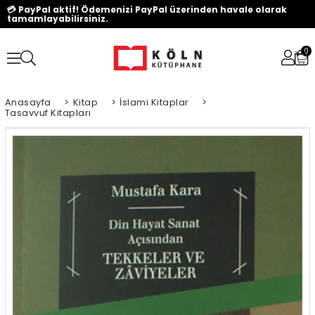
💳 PayPal aktif! Ödemenizi PayPal üzerinden havale olarak
tamamlayabilirsiniz.
0
Anasayfa
>
Kitap
>
İslami Kitaplar
>
Tasavvuf Kitapları