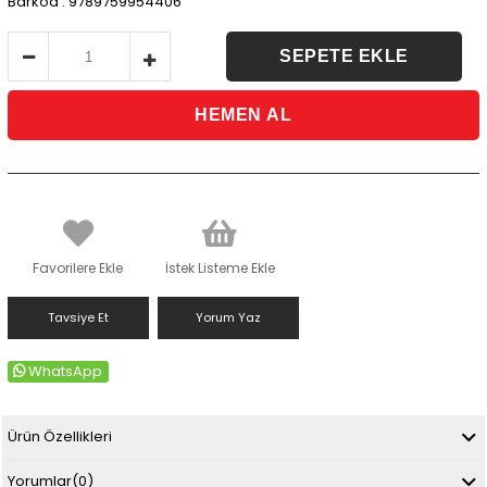
Barkod
:
9789759954406
Favorilere Ekle
İstek Listeme Ekle
Tavsiye Et
Yorum Yaz
WhatsApp
Ürün Özellikleri
Yorumlar
(0)