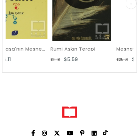
Abidin Paşa'nın Mesnevi Şerhi
Rumi Aşkın Terapi
Mesnevi'den Hikayel
$5.59
$12.96
$11.18
$25.91