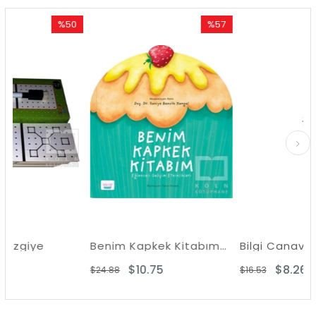
%50
%57
İndirim
İndirim
İn
%50İndirim
%57İndirim
%5
Benim Kapkek Kitabım-Eğlenceli Gelişim Etkinlikleri
Bilgi Canavarı - Sayıl
$10.75
$8.26
$24.88
$16.53