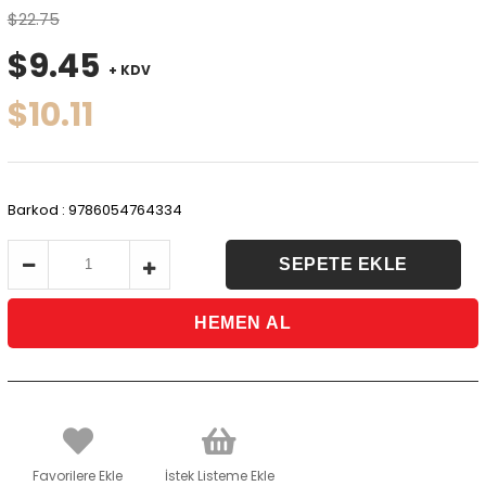
$22.75
$9.45
+ KDV
$10.11
Barkod
:
9786054764334
Favorilere Ekle
İstek Listeme Ekle