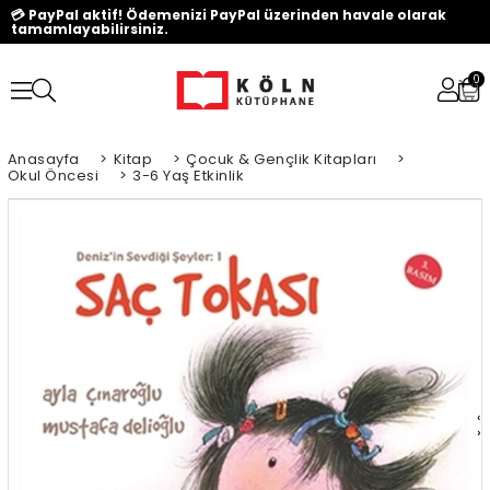
💳 PayPal aktif! Ödemenizi PayPal üzerinden havale olarak
tamamlayabilirsiniz.
0
Anasayfa
>
Kitap
>
Çocuk & Gençlik Kitapları
>
Okul Öncesi
>
3-6 Yaş Etkinlik
‹
›