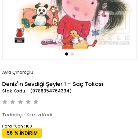
Ayla Çınaroğlu
Deniz'in Sevdiği Şeyler 1 - Saç Tokası
(9786054764334)
Tedarikçi
:
Kırmızı Kedi
Para Puan
:
100
56
%
İNDIRIM