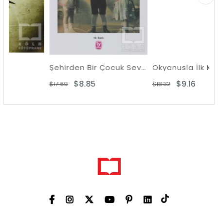
Şehirden Bir Çocuk Sevdin Yine
Ok
$8.85
$9.16
$17.69
$18.32