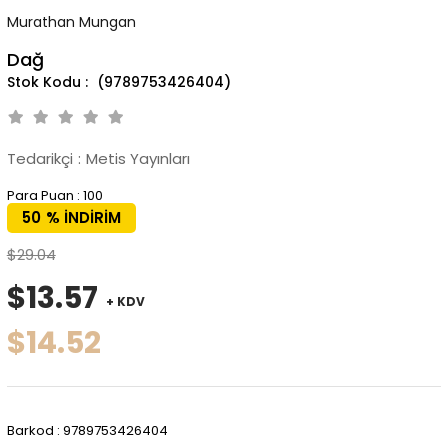
Murathan Mungan
Dağ
(9789753426404)
Tedarikçi
:
Metis Yayınları
Para Puan
:
100
50
%
İNDIRIM
$29.04
$13.57
+ KDV
$14.52
Barkod
:
9789753426404