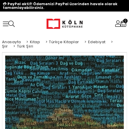
💳 PayPal aktif! Ödemenizi PayPal üzerinden havale olarak
tamamlayabilirsiniz.
0
Anasayfa
>
Kitap
>
Türkçe Kitaplar
>
Edebiyat
>
Şiir
>
Türk Şiiri