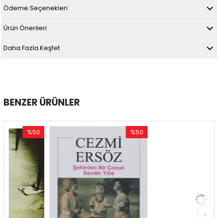
Ödeme Seçenekleri
Ürün Önerileri
Daha Fazla Keşfet
BENZER ÜRÜNLER
%50
%50
%50
ndirim
İndirim
İndir
50İndirim
%50İndirim
%50İn