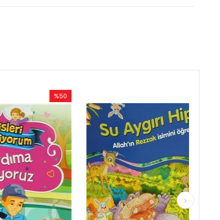
%50
%52
İndirim
İndirim
%50İndirim
%52İndirim