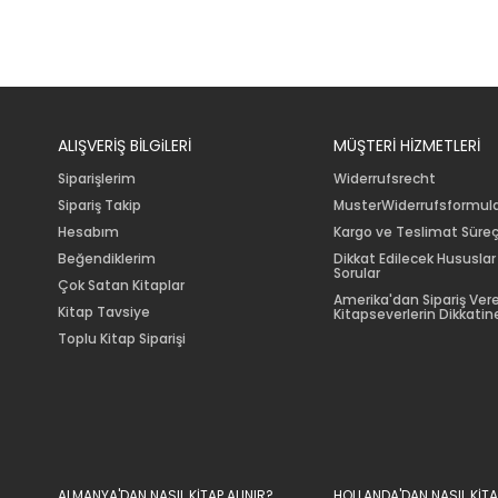
ALIŞVERİŞ BİLGiLERİ
MÜŞTERİ HİZMETLERİ
Siparişlerim
Widerrufsrecht
Sipariş Takip
MusterWiderrufsformul
Hesabım
Kargo ve Teslimat Süreç
Beğendiklerim
Dikkat Edilecek Hususlar
Sorular
Çok Satan Kitaplar
Amerika'dan Sipariş Ver
Kitap Tavsiye
Kitapseverlerin Dikkatine
Toplu Kitap Siparişi
ALMANYA'DAN NASIL KİTAP ALINIR?
HOLLANDA'DAN NASIL KİTA