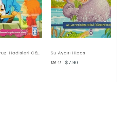
Yardıma Koşuyoruz-Hadisleri Öğreniy
Su Aygırı Hipos
$7.90
$16.43
$85.