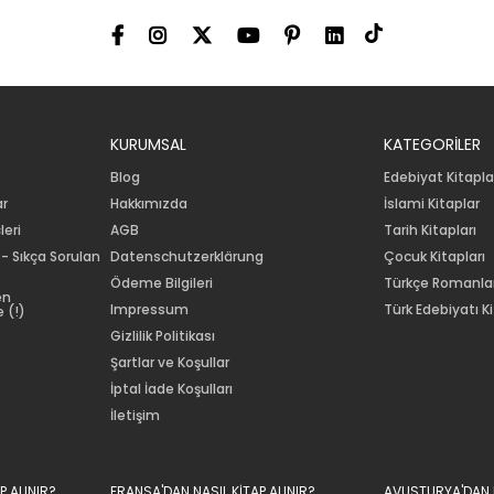
KURUMSAL
KATEGORİLER
Blog
Edebiyat Kitapla
ar
Hakkımızda
İslami Kitaplar
leri
AGB
Tarih Kitapları
 - Sıkça Sorulan
Datenschutzerklärung
Çocuk Kitapları
Ödeme Bilgileri
Türkçe Romanla
en
Impressum
Türk Edebiyatı Ki
 (!)
Gizlilik Politikası
Şartlar ve Koşullar
İptal İade Koşulları
İletişim
P ALINIR?
FRANSA'DAN NASIL KİTAP ALINIR?
AVUSTURYA'DAN N