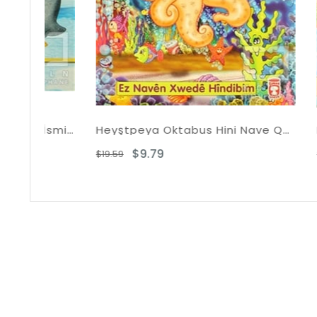
Penguen Badi Allah'ın Hakim İsmini Öğreniyor
Heyştpeya Oktabus Hini Nave Quddus Ye Xwede Dibe
$9.79
$9
$19.59
$19.59