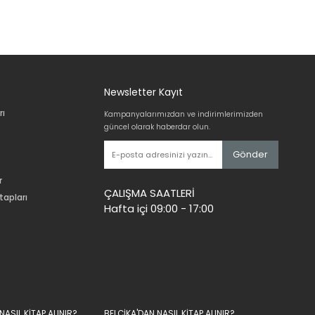
Newsletter Kayıt
rı
Kampanyalarımızdan ve indirimlerimizden
güncel olarak haberdar olun.
Gönder
r
ÇALIŞMA SAATLERİ
tapları
Hafta içi 09:00 - 17:00
ASIL KİTAP ALINIR?
BELÇİKA'DAN NASIL KİTAP ALINIR?