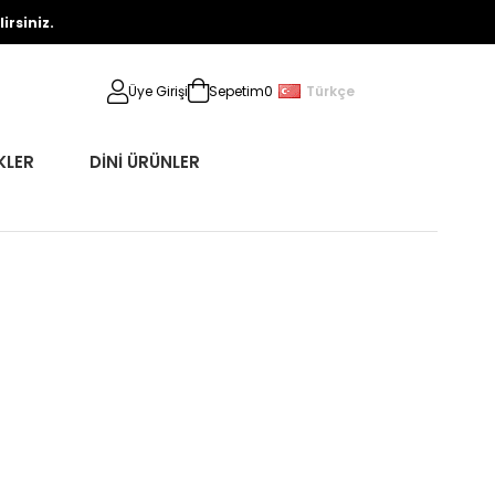
rsiniz.
Türkçe
Üye Girişi
Sepetim
0
KLER
DİNİ ÜRÜNLER