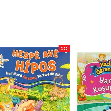
%50
İndirim
%50İndirim