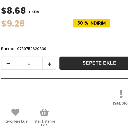
$8.68
+ KDV
$9.28
50
%
İNDIRIM
Barkod
:
9789752620339
Kritik Sto
Favorilere Ekle
İstek Listeme
Ekle