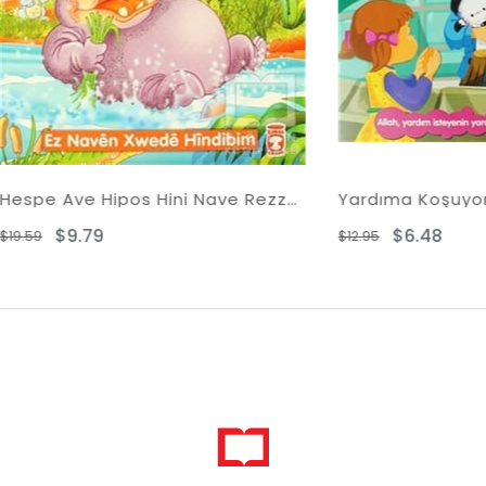
Hespe Ave Hipos Hini Nave Rezzaq Ye Xwede Dibe
.79
$6.48
$12.95