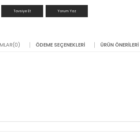
Tavsiye Et
Yorum Yaz
MLAR
(0)
ÖDEME SEÇENEKLERI
ÜRÜN ÖNERILERI