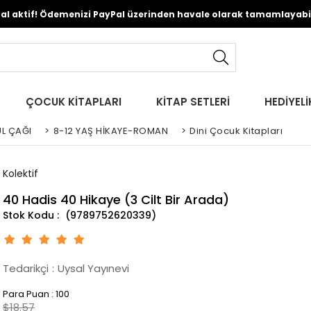
Pal aktif! Ödemenizi PayPal üzerinden havale olarak tamamlayabili
ÇOCUK KİTAPLARI
KİTAP SETLERİ
HEDİYELİ
L ÇAĞI
>
8-12 YAŞ HİKAYE-ROMAN
>
Dini Çocuk Kitapları
Kolektif
40 Hadis 40 Hikaye (3 Cilt Bir Arada)
(9789752620339)
Tedarikçi
:
Uysal Yayınevi
Para Puan
:
100
$18.57