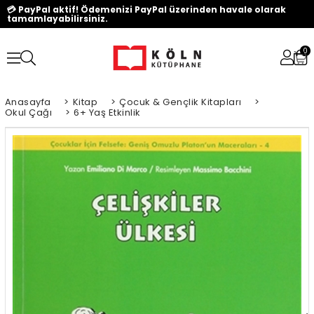
💳 PayPal aktif! Ödemenizi PayPal üzerinden havale olarak
tamamlayabilirsiniz.
0
Anasayfa
>
Kitap
>
Çocuk & Gençlik Kitapları
>
Okul Çağı
>
6+ Yaş Etkinlik