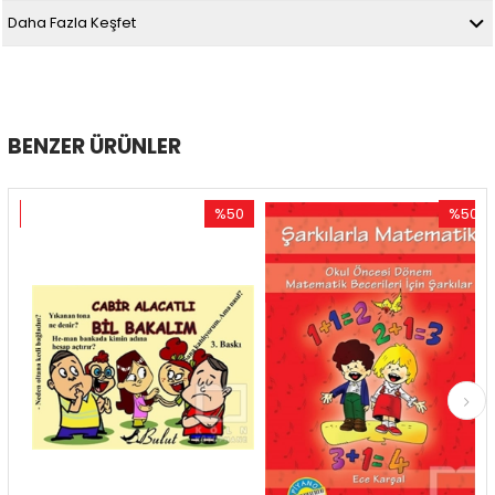
Daha Fazla Keşfet
BENZER ÜRÜNLER
%50
%50
im
İndirim
İndirim
dirim
%50İndirim
%50İndir