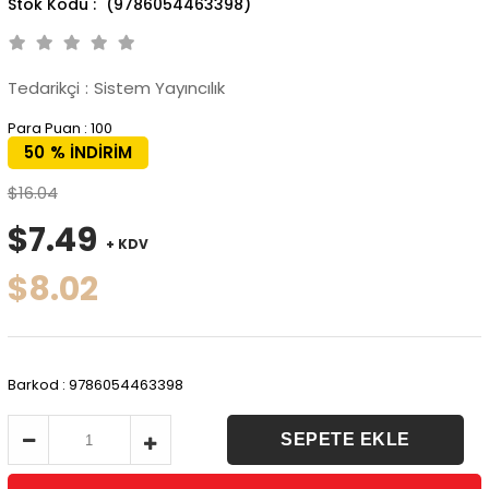
(9786054463398)
Tedarikçi
:
Sistem Yayıncılık
Para Puan
:
100
50
%
İNDIRIM
$16.04
$7.49
+ KDV
$8.02
Barkod
:
9786054463398