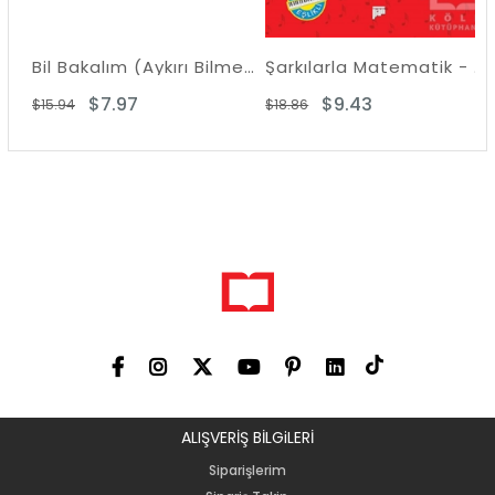
Bil Bakalım (Aykırı Bilmeceler)
Şarkılarla Matematik - Matematik Becerileri İçin Şarkılar Müzik CD'si ile Birlikte
$7.97
$9.43
$15.94
$18.86
$
ALIŞVERİŞ BİLGiLERİ
Siparişlerim