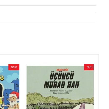
%61
İndirim
%61İndirim