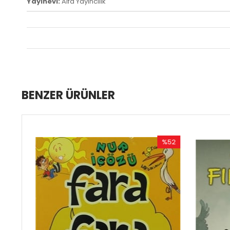
Yayınevi:
Alfa Yayıncılık
BENZER ÜRÜNLER
%52
İndirim
%52İndirim