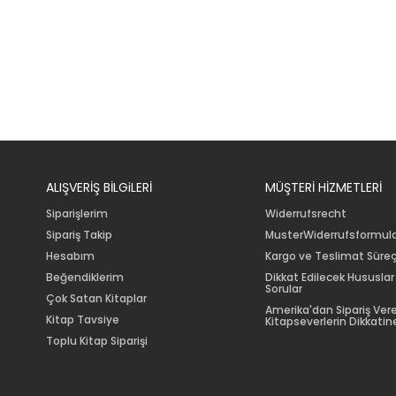
ALIŞVERİŞ BİLGiLERİ
MÜŞTERİ HİZMETLERİ
Siparişlerim
Widerrufsrecht
Sipariş Takip
MusterWiderrufsformul
Hesabım
Kargo ve Teslimat Süreç
Beğendiklerim
Dikkat Edilecek Hususlar
Sorular
Çok Satan Kitaplar
Amerika'dan Sipariş Ver
Kitap Tavsiye
Kitapseverlerin Dikkatine
Toplu Kitap Siparişi