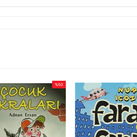
%50
%50
İndirim
İndirim
%50İndirim
%50İndirim