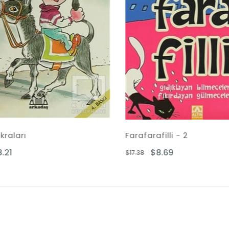
Farafarafilli - 2
Ka
$8.69
$17.38
$18