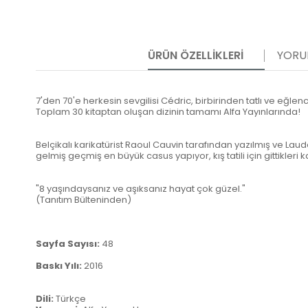
ÜRÜN ÖZELLIKLERI
YORU
7'den 70'e herkesin sevgilisi Cédric, birbirinden tatlı ve eğle
Toplam 30 kitaptan oluşan dizinin tamamı Alfa Yayınlarında!
Belçikalı karikatürist Raoul Cauvin tarafından yazılmış ve Laude
gelmiş geçmiş en büyük casus yapıyor, kış tatili için gittikleri
"8 yaşındaysanız ve aşıksanız hayat çok güzel."
(Tanıtım Bülteninden)
Sayfa Sayısı:
48
Baskı Yılı:
2016
Dili:
Türkçe