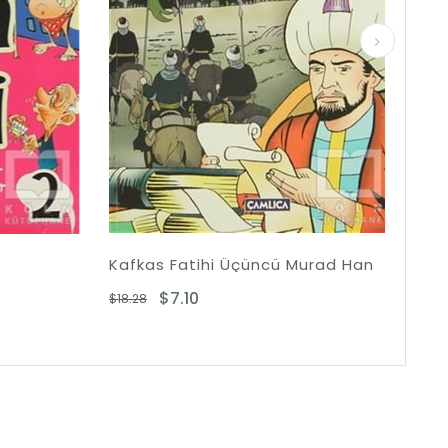
fkas Fatihi Üçüncü Murad Han
Yakari ile Boz Ayı 4
$7.10
$11.39
.28
$22.77