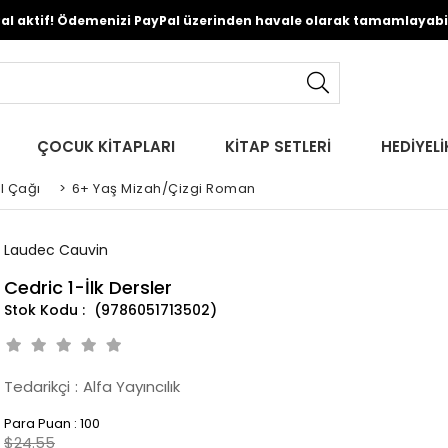
Pal aktif! Ödemenizi PayPal üzerinden havale olarak tamamlayabili
ÇOCUK KİTAPLARI
KİTAP SETLERİ
HEDİYELİ
l Çağı
>
6+ Yaş Mizah/Çizgi Roman
Laudec Cauvin
Cedric 1-İlk Dersler
(9786051713502)
Tedarikçi
:
Alfa Yayıncılık
Para Puan
:
100
$24.55