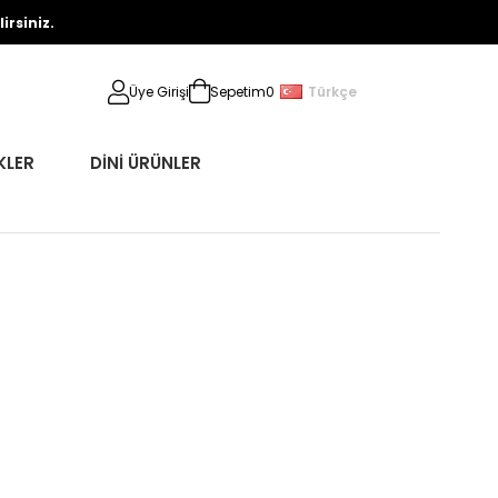
rsiniz.
Türkçe
Üye Girişi
Sepetim
0
KLER
DİNİ ÜRÜNLER