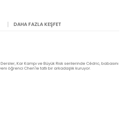
DAHA FAZLA KEŞFET
lk Dersler, Kar Kampı ve Büyük Risk serilerinde Cédric, babasını
yeni öğrenci Chen'le tatlı bir arkadaşlık kuruyor.