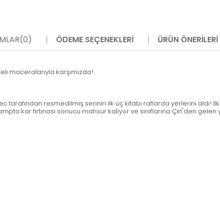
MLAR
(0)
ÖDEME SEÇENEKLERI
ÜRÜN ÖNERILERI
nceli maceralarıyla karşımızda!
c tarafından resmedilmiş serinin ilk üç kitabı raflarda yerlerini aldı! İ
 kampta kar fırtınası sonucu mahsur kalıyor ve sınıflarına Çin'den gelen 