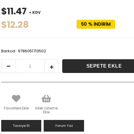
$11.47
+ KDV
$12.28
50
%
İNDIRIM
Barkod
:
9786051713502
Favorilere Ekle
İstek Listeme
Ekle
Tavsiye Et
Yorum Yaz