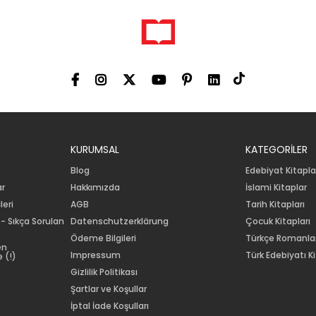
KURUMSAL
KATEGORİLER
Blog
Edebiyat Kitapla
ar
Hakkımızda
İslami Kitaplar
leri
AGB
Tarih Kitapları
 - Sıkça Sorulan
Datenschutzerklärung
Çocuk Kitapları
Ödeme Bilgileri
Türkçe Romanla
en
Impressum
Türk Edebiyatı Ki
 (!)
Gizlilik Politikası
Şartlar ve Koşullar
İptal İade Koşulları