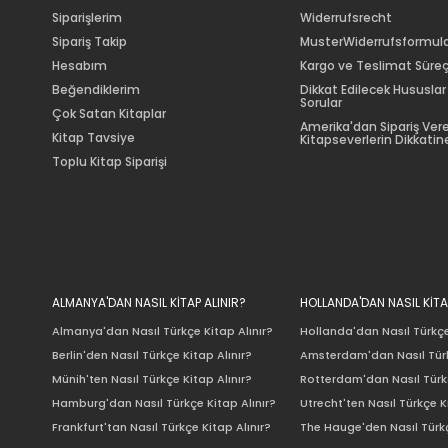
Siparişlerim
Widerrufsrecht
Sipariş Takip
MusterWiderrufsformul
Hesabım
Kargo ve Teslimat Süreç
Beğendiklerim
Dikkat Edilecek Hususlar
Sorular
Çok Satan Kitaplar
Amerika'dan Sipariş Ver
Kitap Tavsiye
Kitapseverlerin Dikkatine
Toplu Kitap Siparişi
ALMANYA'DAN NASIL KİTAP ALINIR?
HOLLANDA'DAN NASIL KİTA
Almanya'dan Nasıl Türkçe Kitap Alınır?
Hollanda'dan Nasıl Türkçe
Berlin'den Nasıl Türkçe Kitap Alınır?
Amsterdam'dan Nasıl Türk
Münih'ten Nasıl Türkçe Kitap Alınır?
Rotterdam'dan Nasıl Türkç
Hamburg'dan Nasıl Türkçe Kitap Alınır?
Utrecht'ten Nasıl Türkçe K
Frankfurt'tan Nasıl Türkçe Kitap Alınır?
The Hauge'den Nasıl Türkç