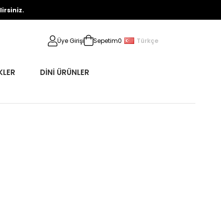
rsiniz.
Türkçe
Üye Girişi
Sepetim
0
KLER
DİNİ ÜRÜNLER