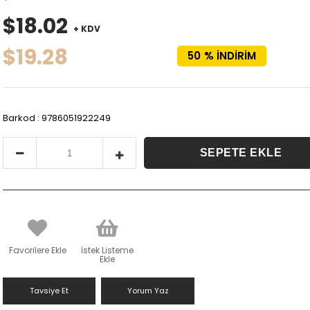
$18.02
+ KDV
$19.28
50
%
İNDIRIM
Barkod
:
9786051922249
Favorilere Ekle
İstek Listeme
Ekle
Tavsiye Et
Yorum Yaz