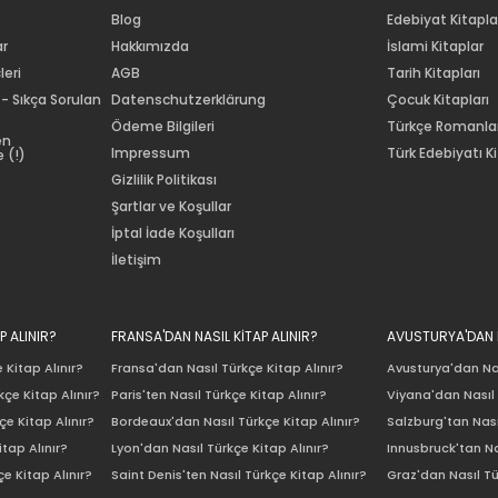
Blog
Edebiyat Kitapla
ar
Hakkımızda
İslami Kitaplar
leri
AGB
Tarih Kitapları
 - Sıkça Sorulan
Datenschutzerklärung
Çocuk Kitapları
Ödeme Bilgileri
Türkçe Romanla
en
Impressum
Türk Edebiyatı Ki
 (!)
Gizlilik Politikası
Şartlar ve Koşullar
İptal İade Koşulları
İletişim
P ALINIR?
FRANSA'DAN NASIL KİTAP ALINIR?
AVUSTURYA'DAN N
 Kitap Alınır?
Fransa'dan Nasıl Türkçe Kitap Alınır?
Avusturya'dan Nas
çe Kitap Alınır?
Paris'ten Nasıl Türkçe Kitap Alınır?
Viyana'dan Nasıl 
e Kitap Alınır?
Bordeaux'dan Nasıl Türkçe Kitap Alınır?
Salzburg'tan Nası
itap Alınır?
Lyon'dan Nasıl Türkçe Kitap Alınır?
Innusbruck'tan Na
e Kitap Alınır?
Saint Denis'ten Nasıl Türkçe Kitap Alınır?
Graz'dan Nasıl Tü