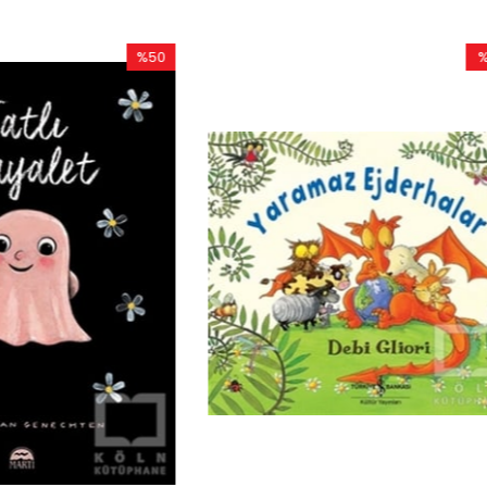
%51
İndirim
%51İndirim
Ciltli