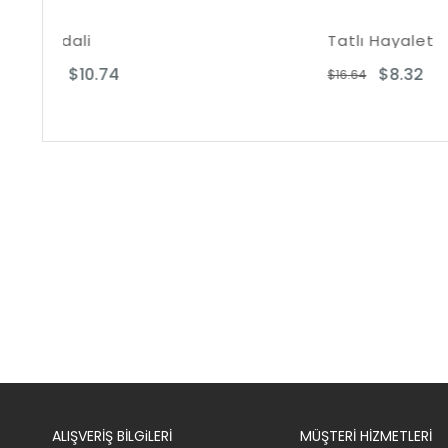
Tatlı Hayalet
Ya
$8.32
$16.64
$1
ALIŞVERİŞ BİLGiLERİ
MÜŞTERİ HİZMETLERİ