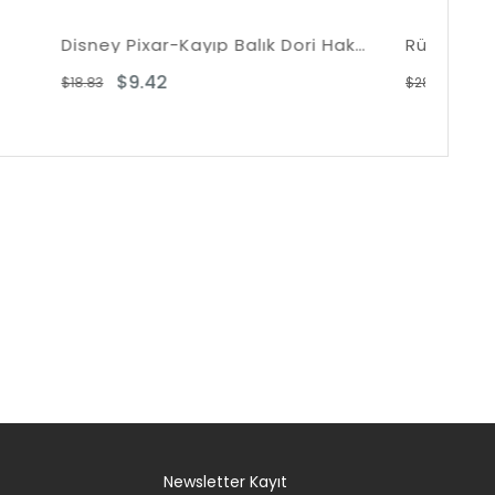
Disney Pixar-Kayıp Balık Dori Hakkında Her Şey
Rüzgarın Üzerindeki Şehir
$14.40
$28.80
Newsletter Kayıt