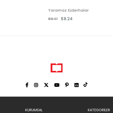
ramaz Ejderhalar
$8.24
$9.42
6.97
$18.83
KURUMSAL
KATEGORİLER