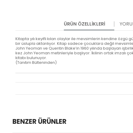
ÜRÜN ÖZELLIKLERI
YORU
Kitapta yılı keyifli kılan olaylar ile mevsimlerin kendine özgü g
bir üslupla aktarılıyor. Kitap sadece çocuklara değil mevsiml
John Yeoman ve Quentin Blake’in 1960 yılında başlayan işbirl
kez John Yeoman metinleriyle başlıyor. İkilinin ortak imzalı ço
kitabı bulunuyor.
(Tanıtım Bülteninden)
BENZER ÜRÜNLER