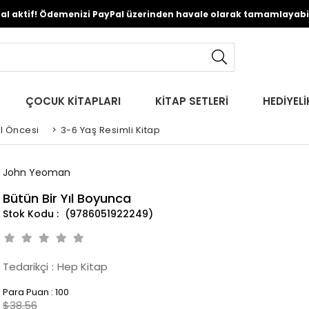
Pal aktif! Ödemenizi PayPal üzerinden havale olarak tamamlayabili
ÇOCUK KİTAPLARI
KİTAP SETLERİ
HEDİYELİ
l Öncesi
>
3-6 Yaş Resimli Kitap
John Yeoman
Bütün Bir Yıl Boyunca
(9786051922249)
Tedarikçi
:
Hep Kitap
Para Puan
:
100
$38.56