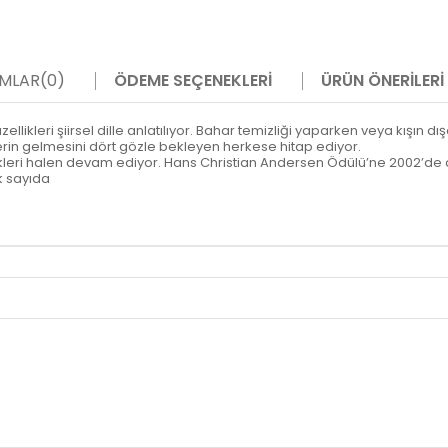
MLAR
(0)
ÖDEME SEÇENEKLERI
ÜRÜN ÖNERILERI
üzellikleri şiirsel dille anlatılıyor. Bahar temizliği yaparken veya kışın
erin gelmesini dört gözle bekleyen herkese hitap ediyor.
ikleri halen devam ediyor. Hans Christian Andersen Ödülü’ne 2002’de 
k sayıda