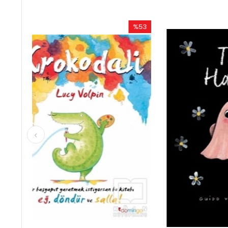
%53
%50
İndirim
İndirim
%53İndirim
%50İndirim