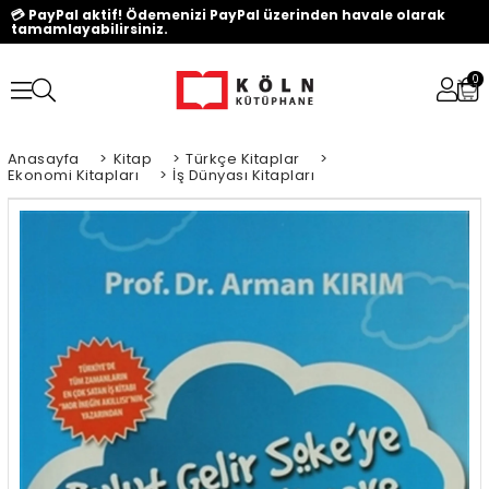
💳 PayPal aktif! Ödemenizi PayPal üzerinden havale olarak
tamamlayabilirsiniz.
0
Anasayfa
>
Kitap
>
Türkçe Kitaplar
>
Ekonomi Kitapları
>
İş Dünyası Kitapları