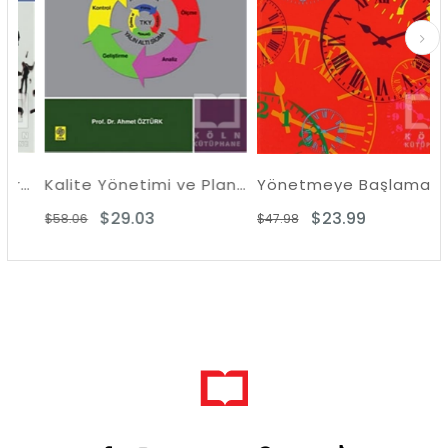
elerinde Kurumsallaşma ve İç Denetim
Kalite Yönetimi ve Planlaması
Yönetmeye Başlamak
$29.03
$23.99
$58.06
$47.98