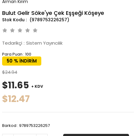
Arman Kırım
Bulut Gelir Söke'ye Çek Eşşeği Köşeye
(9789753226257)
Tedarikçi
:
Sistem Yayıncılık
Para Puan
:
100
50
%
İNDIRIM
$24.94
$11.65
+ KDV
$12.47
Barkod
:
9789753226257