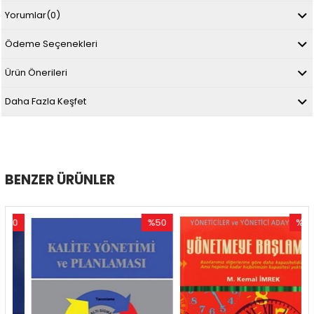
Yorumlar
(0)
Ödeme Seçenekleri
Ürün Önerileri
Daha Fazla Keşfet
BENZER ÜRÜNLER
0
%50
%50
im
İndirim
İndirim
ndirim
%50İndirim
%50İndir