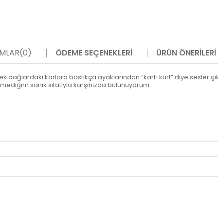
MLAR
(0)
ÖDEME SEÇENEKLERI
ÜRÜN ÖNERILERI
ksek dağlardaki karlara bastıkça ayaklarından “kart-kurt” diye sesler
tmediğim sanık sıfatıyla karşınızda bulunuyorum.