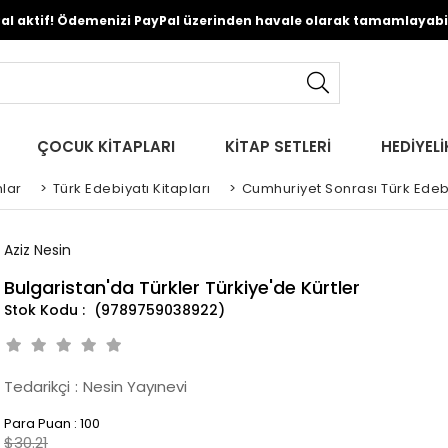
Pal aktif! Ödemenizi PayPal üzerinden havale olarak tamamlayabili
ÇOCUK KİTAPLARI
KİTAP SETLERİ
HEDİYELİ
lar
>
Türk Edebiyatı Kitapları
>
Cumhuriyet Sonrası Türk Edeb
Aziz Nesin
Bulgaristan'da Türkler Türkiye'de Kürtler
(9789759038922)
Tedarikçi
:
Nesin Yayınevi
Para Puan
:
100
$30.21