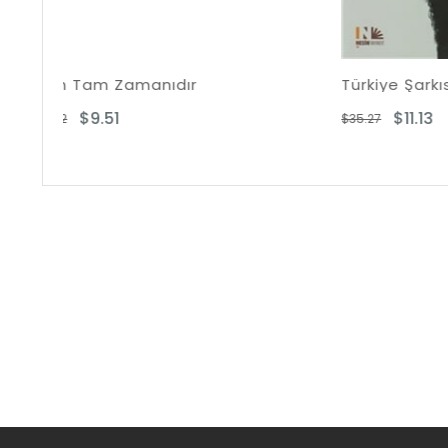
Türkiye Şarkısı Nazım
$11.13
$35.27