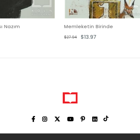
Memleketin Birinde
Maçinli Kız İçin E
$13.97
$14.66
$27.94
$29.33