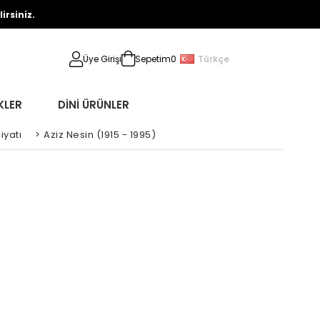
rsiniz.
Türkçe
Üye Girişi
Sepetim
0
KLER
DİNİ ÜRÜNLER
iyatı
>
Aziz Nesin (1915 - 1995)