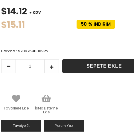
$14.12
+ KDV
$15.11
50
%
İNDIRIM
Barkod
:
9789759038922
Favorilere Ekle
İstek Listeme
Ekle
Tavsiye Et
Yorum Yaz