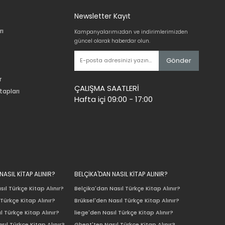
Newsletter Kayıt
rı
Kampanyalarımızdan ve indirimlerimizden
güncel olarak haberdar olun.
Gönder
r
ÇALIŞMA SAATLERİ
tapları
Hafta içi 09:00 - 17:00
ASIL KİTAP ALINIR?
BELÇİKA'DAN NASIL KİTAP ALINIR?
ıl Türkçe Kitap Alınır?
Belçika'dan Nasıl Türkçe Kitap Alınır?
Türkçe Kitap Alınır?
Brüksel'den Nasıl Türkçe Kitap Alınır?
l Türkçe Kitap Alınır?
liege'den Nasıl Türkçe Kitap Alınır?
sıl Türkçe Kitap Alınır?
Ghent'ten Nasıl Türkçe Kitap Alınır?