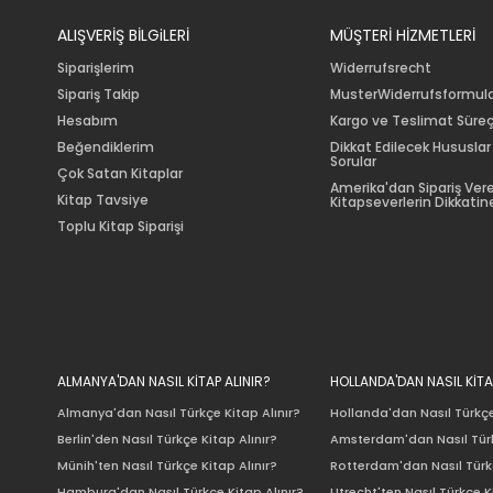
ALIŞVERİŞ BİLGiLERİ
MÜŞTERİ HİZMETLERİ
Siparişlerim
Widerrufsrecht
Sipariş Takip
MusterWiderrufsformul
Hesabım
Kargo ve Teslimat Süreç
Beğendiklerim
Dikkat Edilecek Hususlar
Sorular
Çok Satan Kitaplar
Amerika'dan Sipariş Ver
Kitap Tavsiye
Kitapseverlerin Dikkatine
Toplu Kitap Siparişi
ALMANYA'DAN NASIL KİTAP ALINIR?
HOLLANDA'DAN NASIL KİTA
Almanya'dan Nasıl Türkçe Kitap Alınır?
Hollanda'dan Nasıl Türkçe
Berlin'den Nasıl Türkçe Kitap Alınır?
Amsterdam'dan Nasıl Türk
Münih'ten Nasıl Türkçe Kitap Alınır?
Rotterdam'dan Nasıl Türkç
Hamburg'dan Nasıl Türkçe Kitap Alınır?
Utrecht'ten Nasıl Türkçe K