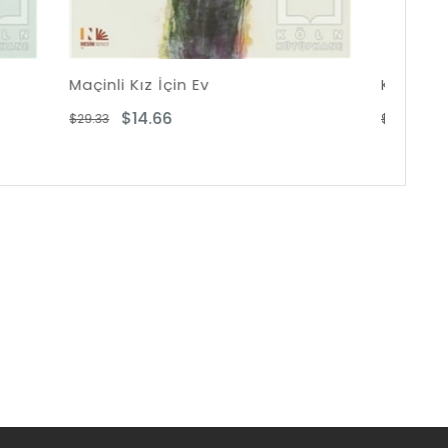
v
Korkudan Korkmak
$14.16
$28.31