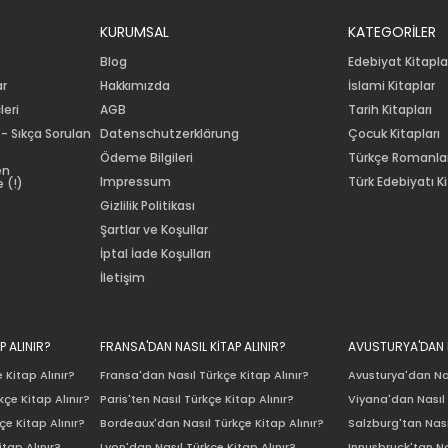
KURUMSAL
KATEGORİLER
Blog
Edebiyat Kitapla
ar
Hakkımızda
İslami Kitaplar
leri
AGB
Tarih Kitapları
 - Sıkça Sorulan
Datenschutzerklärung
Çocuk Kitapları
Ödeme Bilgileri
Türkçe Romanla
en
Impressum
Türk Edebiyatı Ki
 (!)
Gizlilik Politikası
Şartlar ve Koşullar
İptal İade Koşulları
İletişim
P ALINIR?
FRANSA'DAN NASIL KİTAP ALINIR?
AVUSTURYA'DAN N
 Kitap Alınır?
Fransa'dan Nasıl Türkçe Kitap Alınır?
Avusturya'dan Nas
çe Kitap Alınır?
Paris'ten Nasıl Türkçe Kitap Alınır?
Viyana'dan Nasıl 
e Kitap Alınır?
Bordeaux'dan Nasıl Türkçe Kitap Alınır?
Salzburg'tan Nası
itap Alınır?
Lyon'dan Nasıl Türkçe Kitap Alınır?
Innusbruck'tan Na