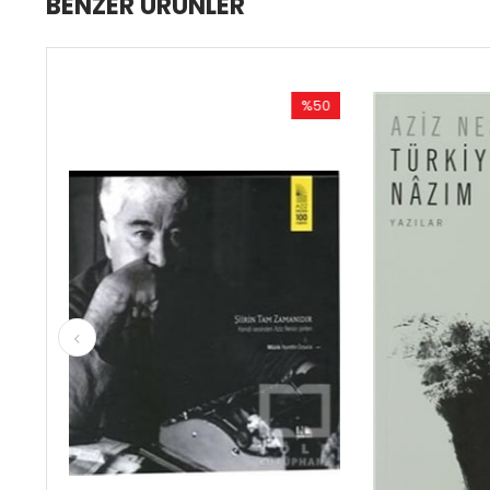
BENZER ÜRÜNLER
%50
%68
İndirim
İndirim
%50İndirim
%68İndirim